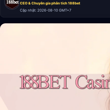
CEO & Chuyên gia phân tích 188bet
Cập nhật:
2026-08-10
GMT+7