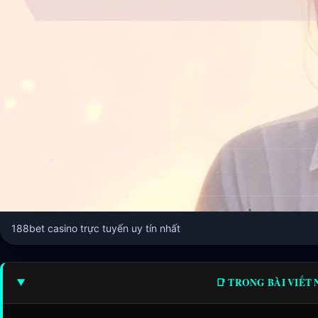
188bet casino trực tuyến uy tín nhất
📑 TRONG BÀI VIẾT