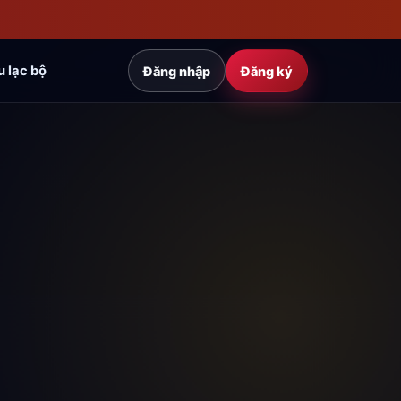
u lạc bộ
Đăng nhập
Đăng ký