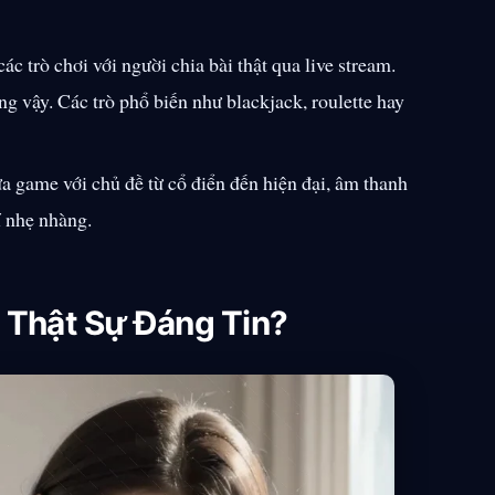
ác trò chơi với người chia bài thật qua live stream.
ng vậy. Các trò phổ biến như blackjack, roulette hay
a game với chủ đề từ cổ điển đến hiện đại, âm thanh
í nhẹ nhàng.
 Thật Sự Đáng Tin?