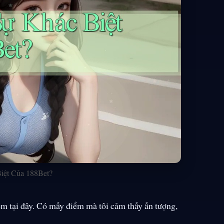
iệt Của 188Bet?
ệm tại đây. Có mấy điểm mà tôi cảm thấy ấn tượng,