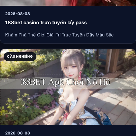
2026-08-08
188bet casino trực tuyến lấy pass
Khám Phá Thế Giới Giải Trí Trực Tuyến Đầy Màu Sắc
CẦU NGHIÊNG
2026-08-08