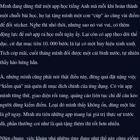
Mình đang dùng thử một app học tiếng Anh mà mỗi khi hoàn thành
một chuỗi bài học, họ lại tặng mình một con “cúp” ảo cùng vài điểm
để đổi sticker. Nghe thì nhỏ thôi, nhưng sao nó vui vui, có thêm
động lực để mở app ra học mỗi ngày ấy. Lại còn có app theo dõi thể
dục, cứ đạt mục tiêu 10. 000 bước là lại có một huy hiệu xinh xinh.
Tích cóp mãi, cuối tháng mình đổi được một cái bình nước, tự nhiên
thấy hào hứng hẳn.
À, nhưng mình cũng phải nói thật điều này, đừng quá đặt nặng việc
“kiếm quà” mà quên đi mục đích chính của ứng dụng. Có vài app
mình từng thử, giao diện rối tung, quảng cáo liên tục chỉ để câu kéo
người dùng kiếm điểm. Loại đó mình thấy không ổn, dùng một lúc
là gỡ ngay. Mình ưu tiên những app mang lại giá trị thực sự trước
đã, phần thưởng coi như là quà tặng thêm thì tốt hơn nhiều.
Nhìn chung, việc khám phá những ứng dụng như thế này cũng giống