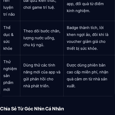
rèn
bài quiz kiến thức,
app, đổi quà từ điểm
luyện
chơi game trí tuệ.
kinh nghiệm.
trí não
Thể
Badge thành tích, lời
Theo dõi bước chân,
dục &
khen ngợi ảo, đôi khi là
lượng nước uống,
sức
voucher giảm giá cho
chu kỳ ngủ.
khỏe
thiết bị sức khỏe.
Thử
Dùng thử các tính
Được dùng phiên bản
nghiệm
năng mới của app và
cao cấp miễn phí, nhận
sản
gửi phản hồi cho
quà cảm ơn từ nhà sản
phẩm
nhà phát triển.
xuất.
mới
Chia Sẻ Từ Góc Nhìn Cá Nhân