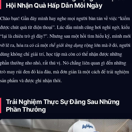
Hội Nhận Quà Hấp Dẫn Mỗi Ngày
Chào bạn! Gần đây mình hay nghe mọi người bàn tán về việc “kiếm
được chút quà từ điện thoại”. Lúc đầu mình cũng hơi nghi ngờ, kiểu
“lại là chiêu trò gì đây?”. Nhưng sau một hồi tìm hiểu kỹ, mình mới
vỡ lẽ ra, hóa ra có cả một
thế giới ứng dụng
rộng lớn mà ở đó, người
dùng không chỉ giải trí, học tập mà còn có thể nhận được những
phần thưởng nho nhỏ, rất thú vị. Nó chẳng liên quan gì đến những
trò may rủi đen đỏ kia đâu, mà đơn giản là một cách để trải nghiệm
sản phẩm và được ghi nhận thôi.
Trải Nghiệm Thực Sự Đằng Sau Những
Phần Thưởng