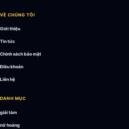
VỀ CHÚNG TÔI
Giới thiệu
Tin tức
Chính sách bảo mật
Điều khoản
Liên hệ
DANH MỤC
giải tám
nữ hoàng