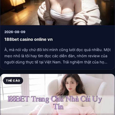
2026-08-09
188bet casino online vn
À, mà nói vậy chứ đôi khi mình cũng lười đọc quá nhiều. Một
mẹo nhỏ là tôi hay tìm đọc các diễn đàn, nhóm review của
người dùng thực tế tại Việt Nam. Trải nghiệm thật của họ
thường cho mình cái nhìn rõ ràng hơn nhiều so với những
lời quảng cáo hoa mỹ.
THẺ CÀO