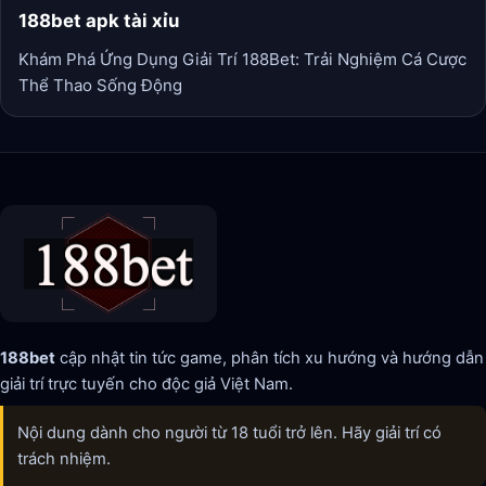
188bet apk tài xỉu
Khám Phá Ứng Dụng Giải Trí 188Bet: Trải Nghiệm Cá Cược
Thể Thao Sống Động
188bet
cập nhật tin tức game, phân tích xu hướng và hướng dẫn
giải trí trực tuyến cho độc giả Việt Nam.
Nội dung dành cho người từ 18 tuổi trở lên. Hãy giải trí có
trách nhiệm.