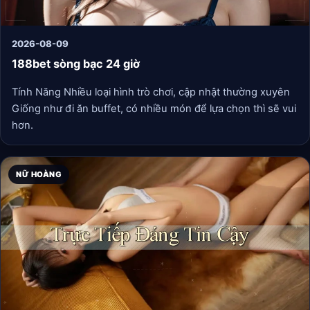
2026-08-09
188bet sòng bạc 24 giờ
Tính Năng Nhiều loại hình trò chơi, cập nhật thường xuyên
Giống như đi ăn buffet, có nhiều món để lựa chọn thì sẽ vui
hơn.
NỮ HOÀNG