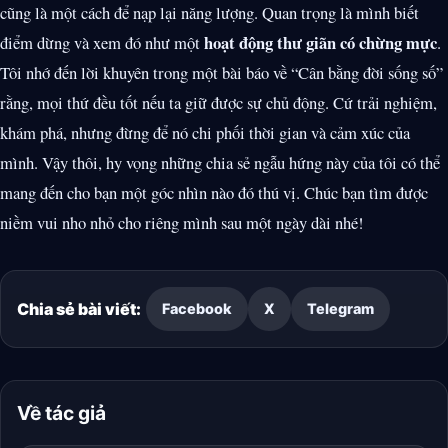
cũng là một cách để nạp lại năng lượng. Quan trọng là mình biết
hoạt động thư giãn có chừng mực
điểm dừng và xem đó như một
.
Tôi nhớ đến lời khuyên trong một bài báo về “Cân bằng đời sống số”
rằng, mọi thứ đều tốt nếu ta giữ được sự chủ động. Cứ trải nghiệm,
khám phá, nhưng đừng để nó chi phối thời gian và cảm xúc của
mình. Vậy thôi, hy vọng những chia sẻ ngẫu hứng này của tôi có thể
mang đến cho bạn một góc nhìn nào đó thú vị. Chúc bạn tìm được
niềm vui nho nhỏ cho riêng mình sau một ngày dài nhé!
Chia sẻ bài viết:
Facebook
X
Telegram
Về tác giả