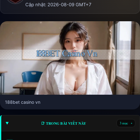
Cập nhật:
2026-08-09
GMT+7
188bet casino vn
📑 TRONG BÀI VIẾT NÀY
3 mục
▾