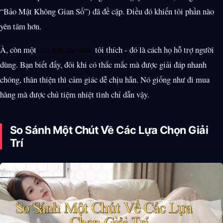
“Bảo Mật Không Gian Số”) đã đề cập. Điều đó khiến tôi phần nào
yên tâm hơn.
À, còn một
chi tiết nhỏ nữa
tôi thích - đó là cách họ hỗ trợ người
dùng. Bạn biết đấy, đôi khi có thắc mắc mà được giải đáp nhanh
chóng, thân thiện thì cảm giác dễ chịu hẳn. Nó giống như đi mua
hàng mà được chủ tiệm nhiệt tình chỉ dẫn vậy.
So Sánh Một Chút Về Các Lựa Chọn Giải
Trí