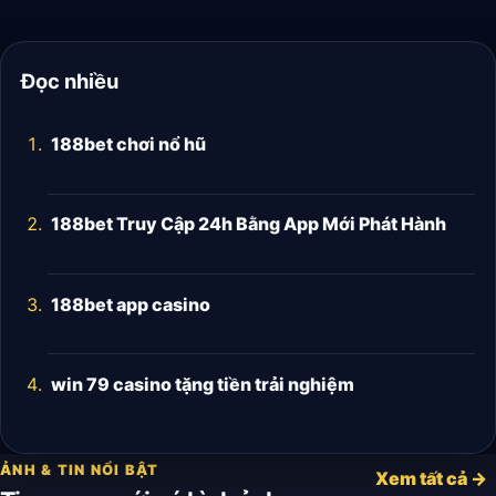
Đọc nhiều
188bet chơi nổ hũ
188bet Truy Cập 24h Bằng App Mới Phát Hành
188bet app casino
win 79 casino tặng tiền trải nghiệm
ẢNH & TIN NỔI BẬT
Xem tất cả →