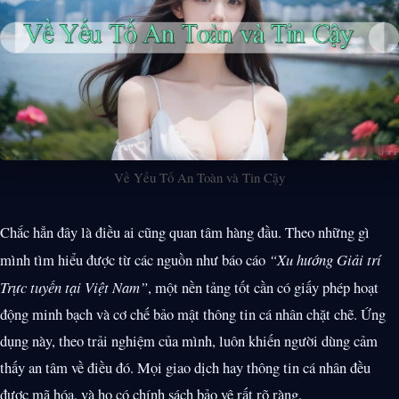
Về Yếu Tố An Toàn và Tin Cậy
Chắc hẳn đây là điều ai cũng quan tâm hàng đầu. Theo những gì
mình tìm hiểu được từ các nguồn như báo cáo
“Xu hướng Giải trí
Trực tuyến tại Việt Nam”
, một nền tảng tốt cần có giấy phép hoạt
động minh bạch và cơ chế bảo mật thông tin cá nhân chặt chẽ. Ứng
dụng này, theo trải nghiệm của mình, luôn khiến người dùng cảm
thấy an tâm về điều đó. Mọi giao dịch hay thông tin cá nhân đều
được mã hóa, và họ có chính sách bảo vệ rất rõ ràng.