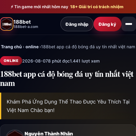
Bỏ qua đến nội dung chính
⚡ Tin game mới nhất hôm nay
18+ Giải trí có trách nhiệm
188bet
Đăng nhập
Đăng ký
188bet-a.com
Trang chủ
›
online
›
188bet app cá độ bóng đá uy tín nhất việt nam
2026-08-07
8 phút đọc
1.441 lượt xem
ONLINE
188bet app cá độ bóng đá uy tín nhất việt
nam
Khám Phá Ứng Dụng Thể Thao Được Yêu Thích Tại
Việt Nam Chào bạn!
Nguyễn Thành Nhân