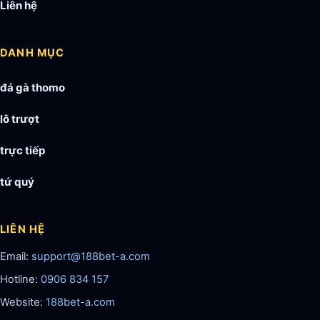
Liên hệ
DANH MỤC
đá gà thomo
lô trượt
trực tiếp
tứ quý
LIÊN HỆ
Email:
support@188bet-a.com
Hotline:
0906 834 157
Website:
188bet-a.com