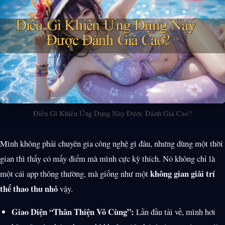
Điều Gì Khiến Ứng Dụng Này Được Đánh Giá Cao?
Mình không phải chuyên gia công nghệ gì đâu, nhưng dùng một thời
gian thì thấy có mấy điểm mà mình cực kỳ thích. Nó không chỉ là
không gian giải trí
một cái app thông thường, mà giống như một
thể thao thu nhỏ
vậy.
Giao Diện “Thân Thiện Vô Cùng”:
Lần đầu tải về, mình hơi