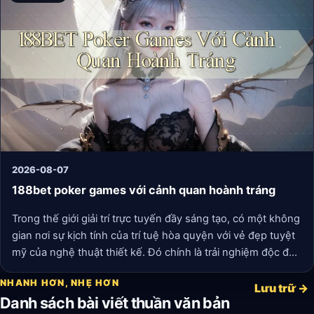
2026-08-07
188bet poker games với cảnh quan hoành tráng
Trong thế giới giải trí trực tuyến đầy sáng tạo, có một không
gian nơi sự kịch tính của trí tuệ hòa quyện với vẻ đẹp tuyệt
mỹ của nghệ thuật thiết kế. Đó chính là trải nghiệm độc đáo
mà các **poker games** tại **188bet** mang lại, nơi mỗi
NHANH HƠN, NHẸ HƠN
ván bài không chỉ là cuộc đấu trí mà còn là hành trình
Lưu trữ →
Danh sách bài viết thuần văn bản
thưởng ngoạn qua những **cảnh quan hoành tráng**. Hãy