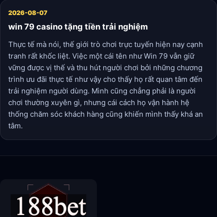
2026-08-07
win 79 casino tặng tiền trải nghiệm
Thực tế mà nói, thế giới trò chơi trực tuyến hiện nay cạnh
tranh rất khốc liệt. Việc một cái tên như Win 79 vẫn giữ
vững được vị thế và thu hút người chơi bởi những chương
trình ưu đãi thực tế như vậy cho thấy họ rất quan tâm đến
trải nghiệm người dùng. Mình cũng chẳng phải là người
chơi thường xuyên gì, nhưng cái cách họ vận hành hệ
thống chăm sóc khách hàng cũng khiến mình thấy khá an
tâm.