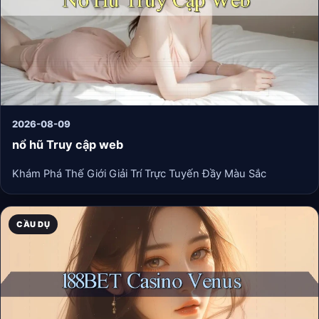
2026-08-09
nổ hũ Truy cập web
Khám Phá Thế Giới Giải Trí Trực Tuyến Đầy Màu Sắc
CẦU DỤ