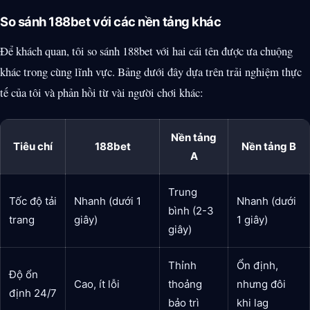
So sánh 188bet với các nền tảng khác
Để khách quan, tôi so sánh 188bet với hai cái tên được ưa chuộng
khác trong cùng lĩnh vực. Bảng dưới đây dựa trên trải nghiệm thực
tế của tôi và phản hồi từ vài người chơi khác:
Nền tảng
Tiêu chí
188bet
Nền tảng B
A
Trung
Tốc độ tải
Nhanh (dưới 1
Nhanh (dưới
bình (2-3
trang
giây)
1 giây)
giây)
Thỉnh
Ổn định,
Độ ổn
Cao, ít lỗi
thoảng
nhưng đôi
định 24/7
bảo trì
khi lag