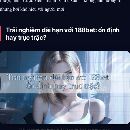
mượt, như “Cược xiên” thành “Cược xâu” – không ảnh hưởng lớn
nhưng hơi khó hiểu với người mới.
Trải nghiệm dài hạn với 188bet: ổn định
hay trục trặc?
Trải nghiệm dài hạn với 188bet: ổn định hay trục trặc?