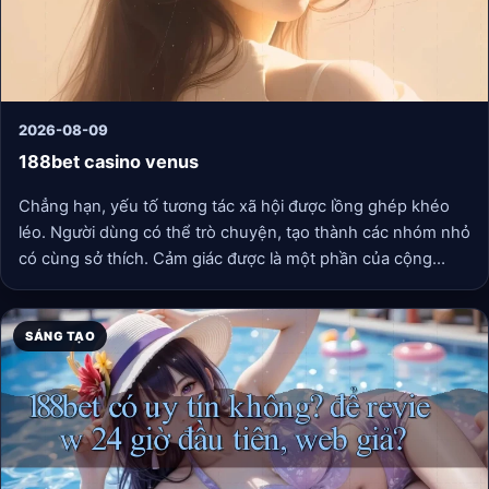
2026-08-09
188bet casino venus
Chẳng hạn, yếu tố tương tác xã hội được lồng ghép khéo
léo. Người dùng có thể trò chuyện, tạo thành các nhóm nhỏ
có cùng sở thích. Cảm giác được là một phần của cộng
đồng nào đó luôn rất quan trọng với con người mà, phải
không? Rồi thì các chương trình khuyến mãi, sự kiện được
tổ chức thường xuyên, tạo ra những sự kiện nhỏ trong đời
SÁNG TẠO
sống giải trí hàng ngày. Nó giống như một lễ hội thu nhỏ
vậy, mang lại chút phấn khích.