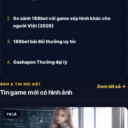
So sánh 188bet với game xếp hình khác cho
người Việt (2026)
188bet bài đổi thưởng uy tín
Gashapon Thưởng đại lý
ẢNH & TIN NỔI BẬT
Xem tất cả →
Tin game mới có hình ảnh
TÁ LẢ