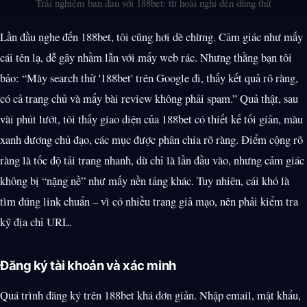
Trải nghiệm ban đầu với 188bet: từ hoài nghi đến dùng thử
Lần đầu nghe đến 188bet, tôi cũng hơi dè chừng. Cảm giác như mấy
cái tên lạ, dễ gây nhầm lẫn với mấy web rác. Nhưng thằng bạn tôi
bảo: “Mày search thử '188bet' trên Google đi, thấy kết quả rõ ràng,
có cả trang chủ và mấy bài review không phải spam.” Quả thật, sau
vài phút lướt, tôi thấy giao diện của 188bet có thiết kế tối giản, màu
xanh dương chủ đạo, các mục được phân chia rõ ràng. Điểm cộng rõ
ràng là tốc độ tải trang nhanh, dù chỉ là lần đầu vào, nhưng cảm giác
không bị “nặng nề” như mấy nền tảng khác. Tuy nhiên, cái khó là
tìm đúng link chuẩn – vì có nhiều trang giả mạo, nên phải kiểm tra
kỹ địa chỉ URL.
Đăng ký tài khoản và xác minh
Quá trình đăng ký trên 188bet khá đơn giản. Nhập email, mật khẩu,