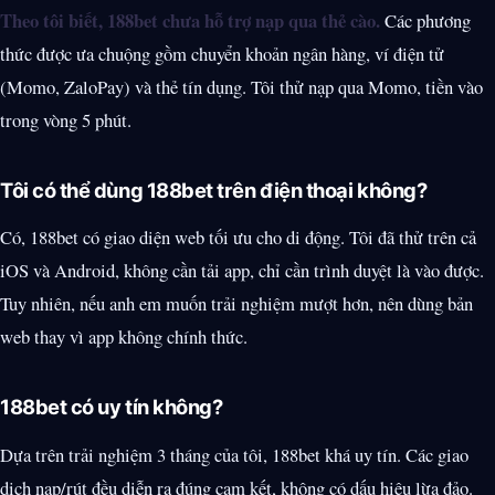
Theo tôi biết, 188bet chưa hỗ trợ nạp qua thẻ cào.
Các phương
thức được ưa chuộng gồm chuyển khoản ngân hàng, ví điện tử
(Momo, ZaloPay) và thẻ tín dụng. Tôi thử nạp qua Momo, tiền vào
trong vòng 5 phút.
Tôi có thể dùng 188bet trên điện thoại không?
Có, 188bet có giao diện web tối ưu cho di động. Tôi đã thử trên cả
iOS và Android, không cần tải app, chỉ cần trình duyệt là vào được.
Tuy nhiên, nếu anh em muốn trải nghiệm mượt hơn, nên dùng bản
web thay vì app không chính thức.
188bet có uy tín không?
Dựa trên trải nghiệm 3 tháng của tôi, 188bet khá uy tín. Các giao
dịch nạp/rút đều diễn ra đúng cam kết, không có dấu hiệu lừa đảo.