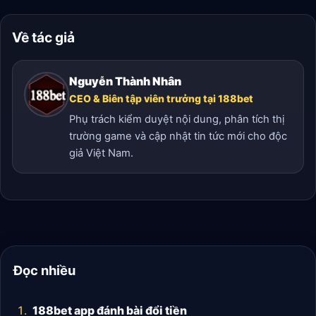
Về tác giả
Nguyễn Thành Nhân
CEO & Biên tập viên trưởng tại 188bet
Phụ trách kiểm duyệt nội dung, phân tích thị
trường game và cập nhật tin tức mới cho độc
giả Việt Nam.
Đọc nhiều
188bet app đánh bài đổi tiền