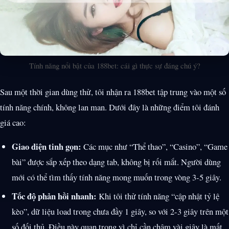
Tính năng nổi bật của 188bet: cái gì thực sự đáng chú ý?
Sau một thời gian dùng thử, tôi nhận ra 188bet tập trung vào một số
tính năng chính, không lan man. Dưới đây là những điểm tôi đánh
giá cao:
Giao diện tinh gọn:
Các mục như “Thể thao”, “Casino”, “Game
bài” được sắp xếp theo dạng tab, không bị rối mắt. Người dùng
mới có thể tìm thấy tính năng mong muốn trong vòng 3-5 giây.
Tốc độ phản hồi nhanh:
Khi tôi thử tính năng “cập nhật tỷ lệ
kèo”, dữ liệu load trong chưa đầy 1 giây, so với 2-3 giây trên một
số đối thủ. Điều này quan trọng vì chỉ cần chậm vài giây là mất