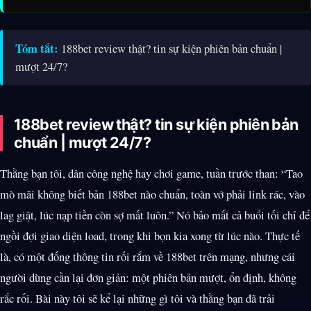
Tóm tắt:
188bet review thật? tin sự kiện phiên bản chuẩn |
mượt 24/7?
188bet review thật? tin sự kiện phiên bản
chuẩn | mượt 24/7?
Thằng bạn tôi, dân công nghệ hay chơi game, tuần trước than: “Tao
mò mãi không biết bản 188bet nào chuẩn, toàn vớ phải link rác, vào
lag giật, lúc nạp tiền còn sợ mất luôn.” Nó bảo mất cả buổi tối chỉ để
ngồi đợi giao diện load, trong khi bọn kia xong từ lúc nào. Thực tế
là, có một đống thông tin rối rắm về 188bet trên mạng, nhưng cái
người dùng cần lại đơn giản: một phiên bản mượt, ổn định, không
rắc rối. Bài này tôi sẽ kể lại những gì tôi và thằng bạn đã trải