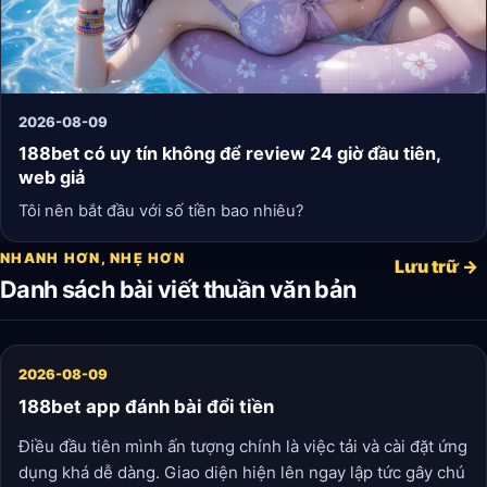
2026-08-09
188bet có uy tín không để review 24 giờ đầu tiên,
web giả
Tôi nên bắt đầu với số tiền bao nhiêu?
NHANH HƠN, NHẸ HƠN
Lưu trữ →
Danh sách bài viết thuần văn bản
2026-08-09
188bet app đánh bài đổi tiền
Điều đầu tiên mình ấn tượng chính là việc tải và cài đặt ứng
dụng khá dễ dàng. Giao diện hiện lên ngay lập tức gây chú