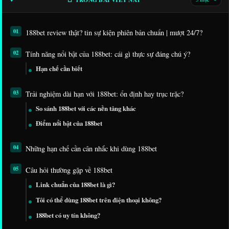
▾
188bet review thật? tin sự kiện phiên bản chuẩn | mượt 24/7?
Tính năng nổi bật của 188bet: cái gì thực sự đáng chú ý?
Hạn chế cần biết
Trải nghiệm dài hạn với 188bet: ổn định hay trục trặc?
So sánh 188bet với các nền tảng khác
Điểm nổi bật của 188bet
Những hạn chế cần cân nhắc khi dùng 188bet
Câu hỏi thường gặp về 188bet
Link chuẩn của 188bet là gì?
Tôi có thể dùng 188bet trên điện thoại không?
188bet có uy tín không?