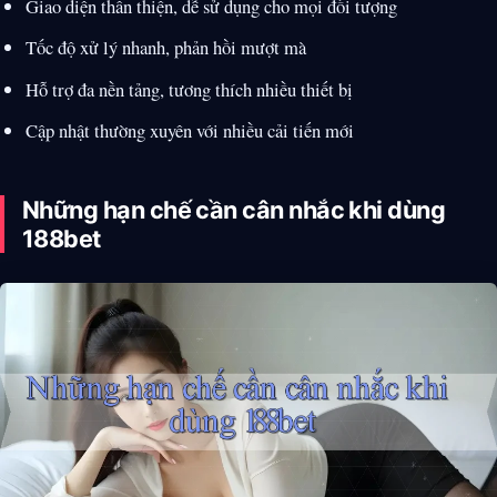
Giao diện thân thiện, dễ sử dụng cho mọi đối tượng
Tốc độ xử lý nhanh, phản hồi mượt mà
Hỗ trợ đa nền tảng, tương thích nhiều thiết bị
Cập nhật thường xuyên với nhiều cải tiến mới
Những hạn chế cần cân nhắc khi dùng
188bet