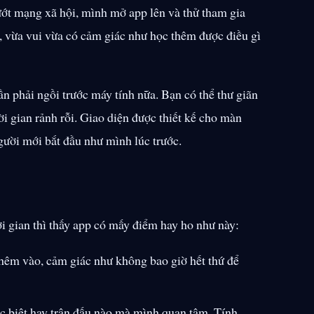
lướt mạng xã hội, mình mở app lên và thử tham gia
ật, vừa vui vừa có cảm giác như học thêm được điều gì
ần phải ngồi trước máy tính nữa. Bạn có thể thư giãn
hời gian rảnh rỗi. Giao diện được thiết kế cho màn
gười mới bắt đầu như mình lúc trước.
 gian thì thấy app có mấy điểm hay ho như này:
thêm vào, cảm giác như không bao giờ hết thứ để
ặc biệt hay trận đấu nào mà mình quan tâm. Tính