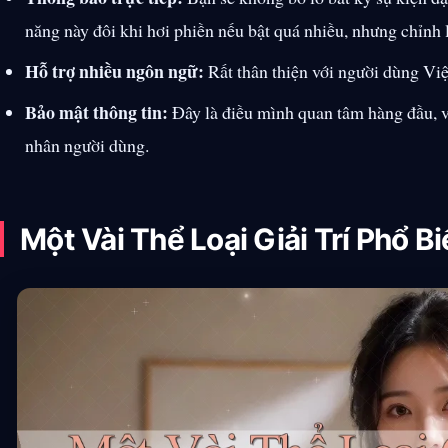
năng này đôi khi hơi phiền nếu bật quá nhiều, nhưng chỉnh l
Hỗ trợ nhiều ngôn ngữ:
Rất thân thiện với người dùng Vi
Bảo mật thông tin:
Đây là điều mình quan tâm hàng đầu, v
nhân người dùng.
Một Vài Thể Loại Giải Trí Phổ 