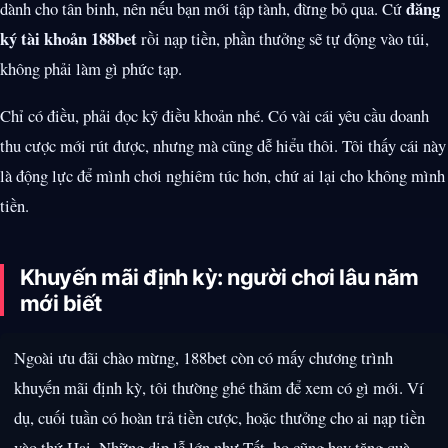
đăng
dành cho tân binh, nên nếu bạn mới tập tành, đừng bỏ qua. Cứ
ký tài khoản 188bet
rồi nạp tiền, phần thưởng sẽ tự động vào túi,
không phải làm gì phức tạp.
Chỉ có điều, phải đọc kỹ điều khoản nhé. Có vài cái yêu cầu doanh
thu cược mới rút được, nhưng mà cũng dễ hiểu thôi. Tôi thấy cái này
là động lực để mình chơi nghiêm túc hơn, chứ ai lại cho không mình
tiền.
Khuyến mãi định kỳ: người chơi lâu năm
mới biết
Ngoài ưu đãi chào mừng, 188bet còn có mấy chương trình
khuyến mãi định kỳ, tôi thường ghé thăm để xem có gì mới. Ví
dụ, cuối tuần có hoàn trả tiền cược, hoặc thưởng cho ai nạp tiền
vào thứ Hai. Những dịp lễ lớn như Tết, họ cũng hay tặng quà