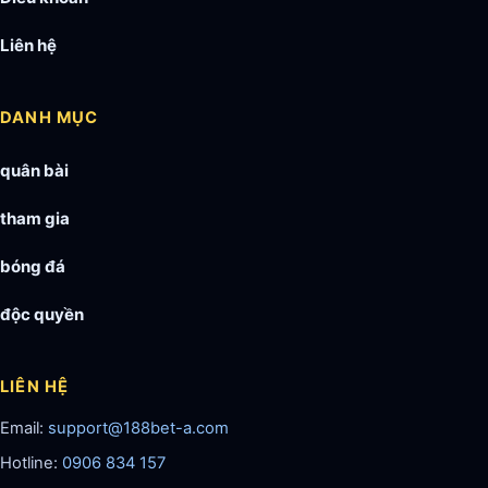
Liên hệ
DANH MỤC
quân bài
tham gia
bóng đá
độc quyền
LIÊN HỆ
Email:
support@188bet-a.com
Hotline:
0906 834 157