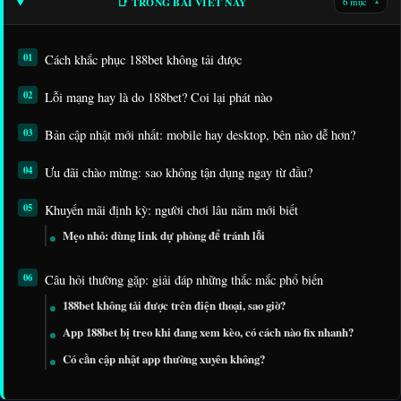
📑 TRONG BÀI VIẾT NÀY
6 mục
▾
Cách khắc phục 188bet không tải được
Lỗi mạng hay là do 188bet? Coi lại phát nào
Bản cập nhật mới nhất: mobile hay desktop, bên nào dễ hơn?
Ưu đãi chào mừng: sao không tận dụng ngay từ đầu?
Khuyến mãi định kỳ: người chơi lâu năm mới biết
Mẹo nhỏ: dùng link dự phòng để tránh lỗi
Câu hỏi thường gặp: giải đáp những thắc mắc phổ biến
188bet không tải được trên điện thoại, sao giờ?
App 188bet bị treo khi đang xem kèo, có cách nào fix nhanh?
Có cần cập nhật app thường xuyên không?