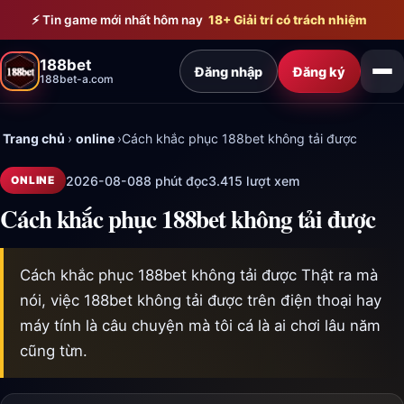
Bỏ qua đến nội dung chính
⚡ Tin game mới nhất hôm nay
18+ Giải trí có trách nhiệm
188bet
Đăng nhập
Đăng ký
188bet-a.com
Trang chủ
›
online
›
Cách khắc phục 188bet không tải được
2026-08-08
8 phút đọc
3.415 lượt xem
ONLINE
Cách khắc phục 188bet không tải được
Cách khắc phục 188bet không tải được Thật ra mà
nói, việc 188bet không tải được trên điện thoại hay
máy tính là câu chuyện mà tôi cá là ai chơi lâu năm
cũng từn.