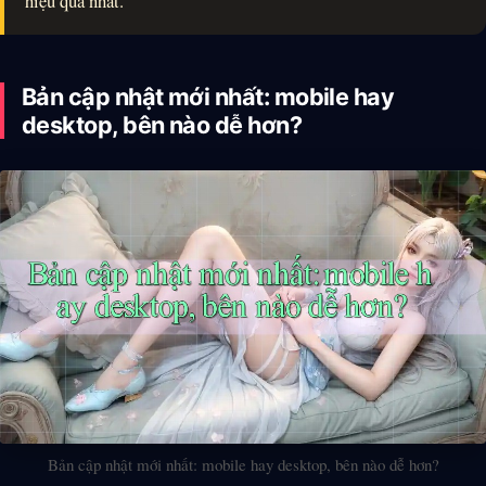
hiệu quả nhất.
Bản cập nhật mới nhất: mobile hay
desktop, bên nào dễ hơn?
Bản cập nhật mới nhất: mobile hay desktop, bên nào dễ hơn?