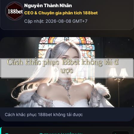
Nguyễn Thành Nhân
CEO & Chuyên gia phân tích 188bet
Cập nhật:
2026-08-08
GMT+7
Cách khắc phục 188bet không tải được