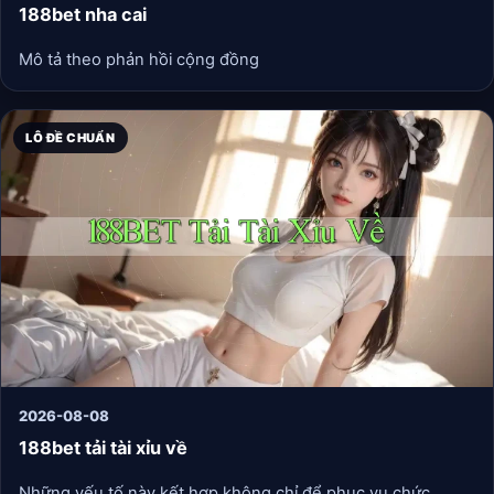
188bet nha cai
Mô tả theo phản hồi cộng đồng
LÔ ĐỀ CHUẨN
2026-08-08
188bet tải tài xỉu về
Những yếu tố này kết hợp không chỉ để phục vụ chức