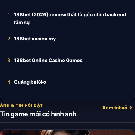
188bet (2026) review thật từ góc nhìn backend
tâm sự
188bet casino mỹ
188bet Online Casino Games
Quảng bá Kèo
ẢNH & TIN NỔI BẬT
Xem tất cả →
Tin game mới có hình ảnh