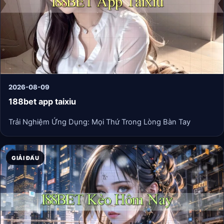
2026-08-09
188bet app taixiu
Trải Nghiệm Ứng Dụng: Mọi Thứ Trong Lòng Bàn Tay
GIẢI ĐẤU