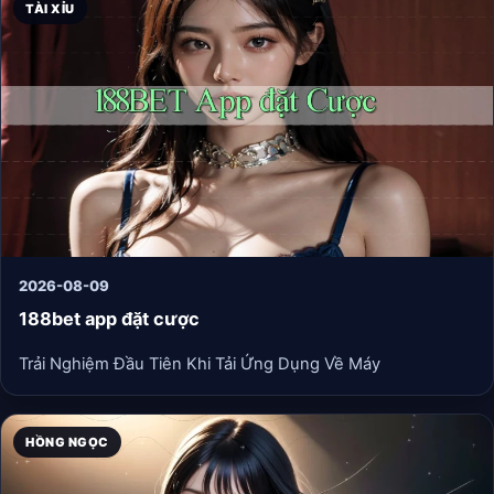
TÀI XỈU
2026-08-09
188bet app đặt cược
Trải Nghiệm Đầu Tiên Khi Tải Ứng Dụng Về Máy
HỒNG NGỌC