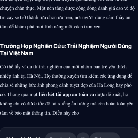
chuyện chân thực. Một nền tảng được cộng đồng đánh giá cao về độ
tin cậy sẽ trở thành lựa chọn ưu tiên, nơi người dùng cảm thấy an
tâm để khám phá mọi tính năng một cách trọn vẹn.
Trường Hợp Nghiên Cứu: Trải Nghiệm Người Dùng
Tại Việt Nam
Có thể lấy ví dụ từ trải nghiệm của một nhóm bạn trẻ yêu thích
nhiếp ảnh tại Hà Nội. Họ thường xuyên tìm kiếm các ứng dụng để
chia sẻ những bức ảnh phong cảnh tuyệt đẹp của Hạ Long hay phố
liên kết tải app an toàn
cổ. Thông qua một
và được đề xuất, họ
không chỉ có được tốc độ tải xuống ấn tượng mà còn hoàn toàn yên
tâm về bảo mật thông tin. Điều này cho