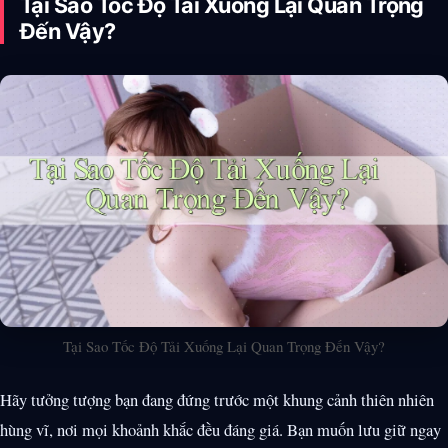
Tại Sao Tốc Độ Tải Xuống Lại Quan Trọng
Đến Vậy?
Tại Sao Tốc Độ Tải Xuống Lại Quan Trọng Đến Vậy?
Hãy tưởng tượng bạn đang đứng trước một khung cảnh thiên nhiên
hùng vĩ, nơi mọi khoảnh khắc đều đáng giá. Bạn muốn lưu giữ ngay