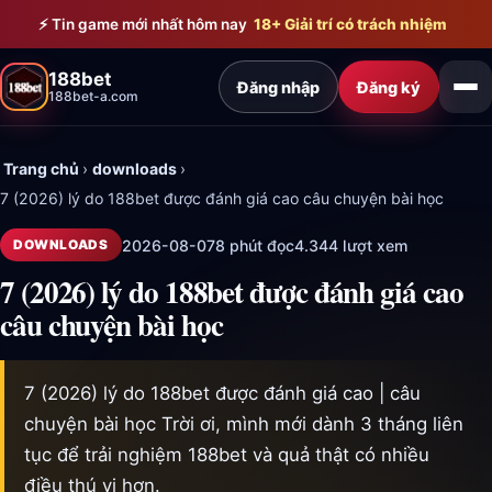
Bỏ qua đến nội dung chính
⚡ Tin game mới nhất hôm nay
18+ Giải trí có trách nhiệm
188bet
Đăng nhập
Đăng ký
188bet-a.com
Trang chủ
›
downloads
›
7 (2026) lý do 188bet được đánh giá cao câu chuyện bài học
2026-08-07
8 phút đọc
4.344 lượt xem
DOWNLOADS
7 (2026) lý do 188bet được đánh giá cao
câu chuyện bài học
7 (2026) lý do 188bet được đánh giá cao | câu
chuyện bài học Trời ơi, mình mới dành 3 tháng liên
tục để trải nghiệm 188bet và quả thật có nhiều
điều thú vị hơn.