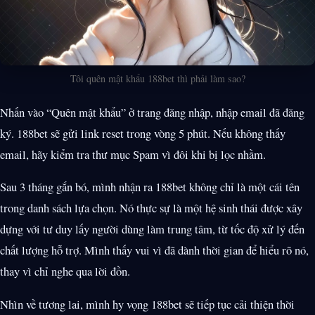
Tôi quên mật khẩu 188bet thì phải làm sao?
Nhấn vào “Quên mật khẩu” ở trang đăng nhập, nhập email đã đăng
ký. 188bet sẽ gửi link reset trong vòng 5 phút. Nếu không thấy
email, hãy kiểm tra thư mục Spam vì đôi khi bị lọc nhầm.
Sau 3 tháng gắn bó, mình nhận ra 188bet không chỉ là một cái tên
trong danh sách lựa chọn. Nó thực sự là một hệ sinh thái được xây
dựng với tư duy lấy người dùng làm trung tâm, từ tốc độ xử lý đến
chất lượng hỗ trợ. Mình thấy vui vì đã dành thời gian để hiểu rõ nó,
thay vì chỉ nghe qua lời đồn.
Nhìn về tương lai, mình hy vọng 188bet sẽ tiếp tục cải thiện thời