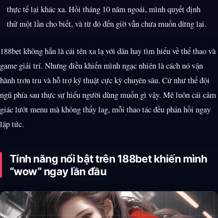
thực tế lại khác xa. Hồi tháng 10 năm ngoái, mình quyết định
thử một lần cho biết, và từ đó đến giờ vẫn chưa muốn dừng lại.
188bet không hẳn là cái tên xa lạ với dân hay tìm hiểu về thể thao và
game giải trí. Nhưng điều khiến mình ngạc nhiên là cách nó vận
hành trơn tru và hỗ trợ kỹ thuật cực kỳ chuyên sâu. Cứ như thể đội
ngũ phía sau thực sự hiểu người dùng muốn gì vậy. Mê luôn cái cảm
giác lướt menu mà không thấy lag, mỗi thao tác đều phản hồi ngay
lập tức.
Tính năng nổi bật trên 188bet khiến mình
“wow” ngay lần đầu