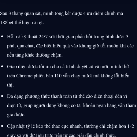
Sau 3 tháng quan sát, mình tổng kết được 4 ưu điểm chính mà
188bet thể hiện rõ rệt:
Hỗ trợ kỹ thuật 24/7 với thời gian phản hồi trung bình dưới 3
phút qua chat, đặc biệt hiệu quả vào khung giờ tối muộn khi các
nền tảng khác thường chậm.
Giao diện được tối ưu cho cả trình duyệt cũ và mới, mình thử
trên Chrome phiên bản 110 vẫn chạy mượt mà không lỗi hiển
thị.
Đa dạng phương thức thanh toán từ thẻ cào điện thoại đến ví
điện tử, giúp người dùng không có tài khoản ngân hàng vẫn tham
gia được.
Cập nhật tỷ lệ kèo thể thao cực nhanh, thường chỉ chậm hơn 1-2
giây so với dữ liệu trực tiếp từ các giải đấu chính thức.