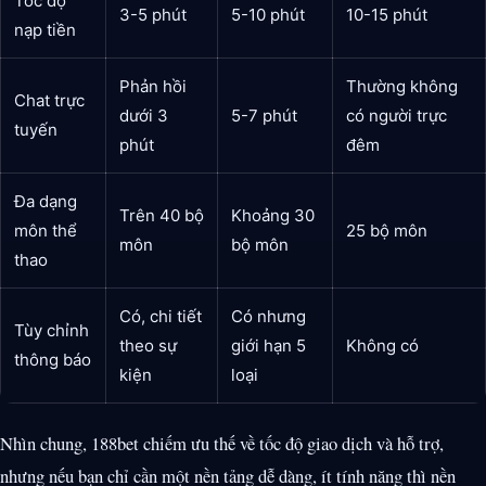
Tốc độ
3-5 phút
5-10 phút
10-15 phút
nạp tiền
Phản hồi
Thường không
Chat trực
dưới 3
5-7 phút
có người trực
tuyến
phút
đêm
Đa dạng
Trên 40 bộ
Khoảng 30
môn thể
25 bộ môn
môn
bộ môn
thao
Có, chi tiết
Có nhưng
Tùy chỉnh
theo sự
giới hạn 5
Không có
thông báo
kiện
loại
Nhìn chung, 188bet chiếm ưu thế về tốc độ giao dịch và hỗ trợ,
nhưng nếu bạn chỉ cần một nền tảng dễ dàng, ít tính năng thì nền