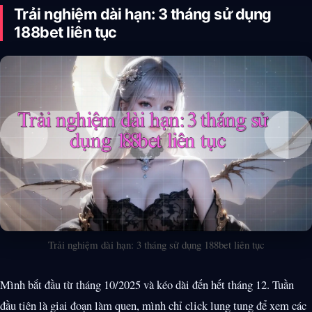
Trải nghiệm dài hạn: 3 tháng sử dụng
188bet liên tục
Trải nghiệm dài hạn: 3 tháng sử dụng 188bet liên tục
Mình bắt đầu từ tháng 10/2025 và kéo dài đến hết tháng 12. Tuần
đầu tiên là giai đoạn làm quen, mình chỉ click lung tung để xem các