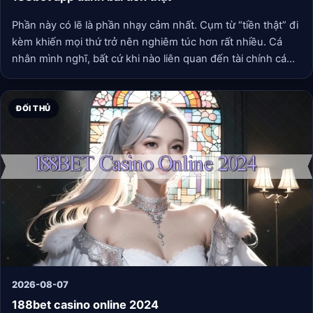
Phần này có lẽ là phần nhạy cảm nhất. Cụm từ “tiền thật” đi
kèm khiến mọi thứ trở nên nghiêm túc hơn rất nhiều. Cá
nhân mình nghĩ, bất cứ khi nào liên quan đến tài chính cá
nhân, chúng ta cần một tâm thế vững vàng.
ĐỐI THỦ
2026-08-07
188bet casino online 2024