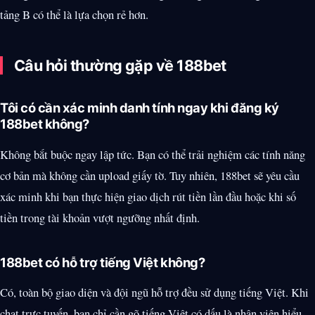
tảng B có thể là lựa chọn rẻ hơn.
Câu hỏi thường gặp về 188bet
Tôi có cần xác minh danh tính ngay khi đăng ký
188bet không?
Không bắt buộc ngay lập tức. Bạn có thể trải nghiệm các tính năng
cơ bản mà không cần upload giấy tờ. Tuy nhiên, 188bet sẽ yêu cầu
xác minh khi bạn thực hiện giao dịch rút tiền lần đầu hoặc khi số
tiền trong tài khoản vượt ngưỡng nhất định.
188bet có hỗ trợ tiếng Việt không?
Có, toàn bộ giao diện và đội ngũ hỗ trợ đều sử dụng tiếng Việt. Khi
chat trực tuyến, bạn chỉ cần gõ tiếng Việt có dấu là nhân viên hiểu