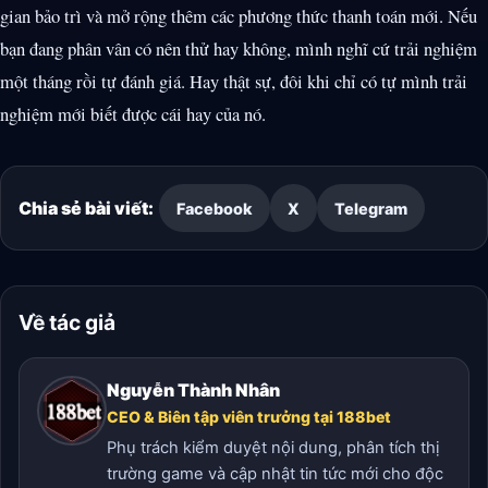
gian bảo trì và mở rộng thêm các phương thức thanh toán mới. Nếu
bạn đang phân vân có nên thử hay không, mình nghĩ cứ trải nghiệm
một tháng rồi tự đánh giá. Hay thật sự, đôi khi chỉ có tự mình trải
nghiệm mới biết được cái hay của nó.
Chia sẻ bài viết:
Facebook
X
Telegram
Về tác giả
Nguyễn Thành Nhân
CEO & Biên tập viên trưởng tại 188bet
Phụ trách kiểm duyệt nội dung, phân tích thị
trường game và cập nhật tin tức mới cho độc