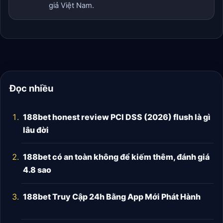
giả Việt Nam.
Đọc nhiều
188bet honest review PCI DSS (2026) flush là gì
lâu đời
188bet có an toàn không để kiếm thêm, đánh giá
4.8 sao
188bet Truy Cập 24h Bằng App Mới Phát Hành