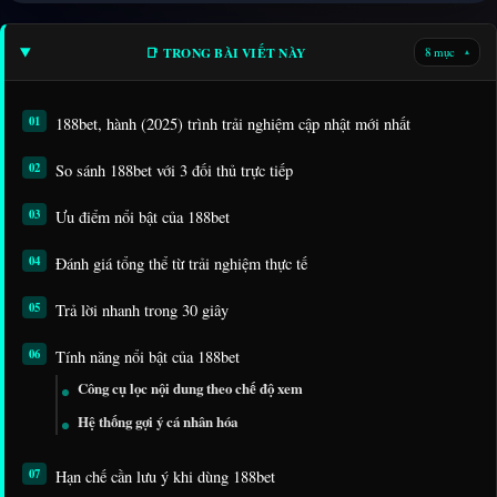
📑 TRONG BÀI VIẾT NÀY
8 mục
▾
188bet, hành (2025) trình trải nghiệm cập nhật mới nhất
So sánh 188bet với 3 đối thủ trực tiếp
Ưu điểm nổi bật của 188bet
Đánh giá tổng thể từ trải nghiệm thực tế
Trả lời nhanh trong 30 giây
Tính năng nổi bật của 188bet
Công cụ lọc nội dung theo chế độ xem
Hệ thống gợi ý cá nhân hóa
Hạn chế cần lưu ý khi dùng 188bet