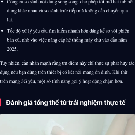
Công cụ so sánh nội dung song song: cho phép tôi mở hai tab nội
dung khác nhau và so sánh trực tiếp mà không cần chuyển qua
lại.
Tốc độ xử lý yêu cầu tìm kiếm nhanh hơn đáng kể so với phiên
bản cũ, nhờ vào việc nâng cấp hệ thống máy chủ vào đầu năm
2025.
Tuy nhiên, cần nhấn mạnh rằng ưu điểm này chỉ thực sự phát huy tác
dụng nếu bạn dùng trên thiết bị có kết nối mạng ổn định. Khi thử
trên mạng 3G yếu, một số tính năng gợi ý hoạt động chậm hơn.
Đánh giá tổng thể từ trải nghiệm thực tế