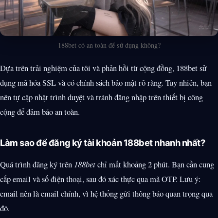
188bet có an toàn để sử dụng không?
Dựa trên trải nghiệm của tôi và phản hồi từ cộng đồng, 188bet sử
dụng mã hóa SSL và có chính sách bảo mật rõ ràng. Tuy nhiên, bạn
nên tự cập nhật trình duyệt và tránh đăng nhập trên thiết bị công
cộng để đảm bảo an toàn.
Làm sao để đăng ký tài khoản 188bet nhanh nhất?
Quá trình đăng ký trên
188bet
chỉ mất khoảng 2 phút. Bạn cần cung
cấp email và số điện thoại, sau đó xác thực qua mã OTP. Lưu ý:
email nên là email chính, vì hệ thống gửi thông báo quan trọng qua
đó.