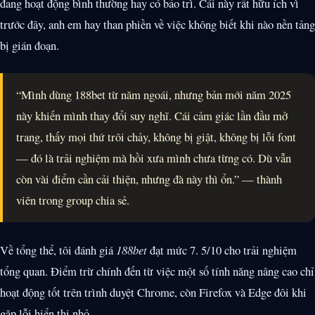
đang hoạt động bình thường hay có bảo trì. Cái này rất hữu ích vì
trước đây, anh em hay than phiền về việc không biết khi nào nền tảng
bị gián đoạn.
“Mình dùng 188bet từ năm ngoái, nhưng bản mới năm 2025
này khiến mình thay đổi suy nghĩ. Cái cảm giác lần đầu mở
trang, thấy mọi thứ trôi chảy, không bị giật, không bị lỗi font
— đó là trải nghiệm mà hồi xưa mình chưa từng có. Dù vẫn
còn vài điểm cần cải thiện, nhưng đà này thì ổn.” — thành
viên trong group chia sẻ.
Về tổng thể, tôi đánh giá
188bet
đạt mức 7. 5/10 cho trải nghiệm
tổng quan. Điểm trừ chính đến từ việc một số tính năng nâng cao chỉ
hoạt động tốt trên trình duyệt Chrome, còn Firefox và Edge đôi khi
gặp lỗi hiển thị nhỏ.