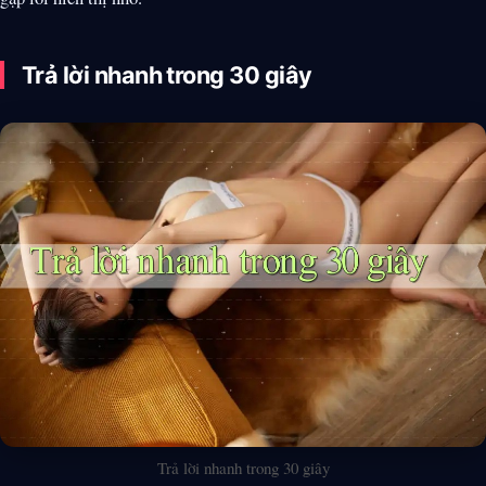
Trả lời nhanh trong 30 giây
Trả lời nhanh trong 30 giây