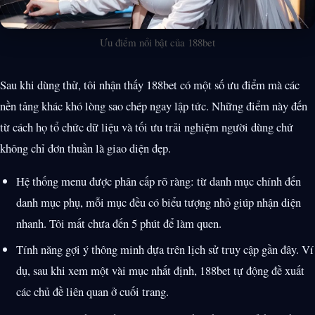
Ưu điểm nổi bật của 188bet
Sau khi dùng thử, tôi nhận thấy 188bet có một số ưu điểm mà các
nền tảng khác khó lòng sao chép ngay lập tức. Những điểm này đến
từ cách họ tổ chức dữ liệu và tối ưu trải nghiệm người dùng chứ
không chỉ đơn thuần là giao diện đẹp.
Hệ thống menu được phân cấp rõ ràng: từ danh mục chính đến
danh mục phụ, mỗi mục đều có biểu tượng nhỏ giúp nhận diện
nhanh. Tôi mất chưa đến 5 phút để làm quen.
Tính năng gợi ý thông minh dựa trên lịch sử truy cập gần đây. Ví
dụ, sau khi xem một vài mục nhất định, 188bet tự động đề xuất
các chủ đề liên quan ở cuối trang.