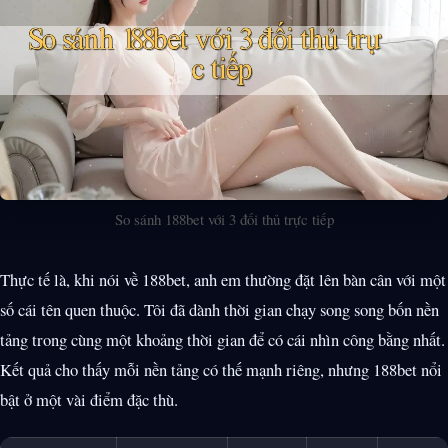
So sánh 188bet với 3 đối thủ trực tiếp
Thực tế là, khi nói về 188bet, anh em thường đặt lên bàn cân với một
số cái tên quen thuộc. Tôi đã dành thời gian chạy song song bốn nền
tảng trong cùng một khoảng thời gian để có cái nhìn công bằng nhất.
Kết quả cho thấy mỗi nền tảng có thế mạnh riêng, nhưng 188bet nổi
bật ở một vài điểm đặc thù.