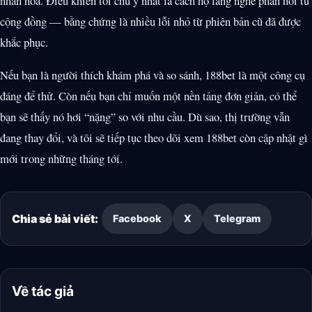
nhân hóa. Điều khiến tôi chú ý nhất là cách họ lắng nghe phản hồi từ
cộng đồng — bằng chứng là nhiều lỗi nhỏ từ phiên bản cũ đã được
khắc phục.
Nếu bạn là người thích khám phá và so sánh, 188bet là một công cụ
đáng để thử. Còn nếu bạn chỉ muốn một nền tảng đơn giản, có thể
bạn sẽ thấy nó hơi “nặng” so với nhu cầu. Dù sao, thị trường vẫn
đang thay đổi, và tôi sẽ tiếp tục theo dõi xem 188bet còn cập nhật gì
mới trong những tháng tới.
Chia sẻ bài viết:
Facebook
X
Telegram
Về tác giả