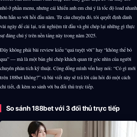
nhỏ ở phần menu, nhưng cái khiến anh em chú ý là tốc độ load nhanh
hơn hẳn so với hồi đầu năm. Từ câu chuyện đó, tôi quyết định dành
vài ngày để cài lại, trải nghiệm từ đầu và ghi chép lại những gì thực
sự đáng chú ý trên nền tảng này trong năm 2025.
Đây không phải bài review kiểu “quá tuyệt vời” hay “không thể bỏ
qua” — mà là một bản ghi chép khách quan từ góc nhìn của người
chuyên phân tích kỹ thuật. Cộng đồng mình vốn hay nói: “Có gì mới
trên 188bet không?” và bài viết này sẽ trả lời câu hỏi đó một cách
chi tiết, đi kèm so sánh với ba đối thủ trực tiếp.
So sánh 188bet với 3 đối thủ trực tiếp