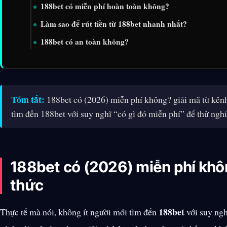
188bet có miễn phí hoàn toàn không?
Làm sao để rút tiền từ 188bet nhanh nhất?
188bet có an toàn không?
Tóm tắt:
188bet có (2026) miễn phí không? giải mã từ kênh
tìm đến 188bet với suy nghĩ “có gì đó miễn phí” để thử ngh
188bet có (2026) miễn phí khô
thức
188bet
Thực tế mà nói, không ít người mới tìm đến
với suy ngh