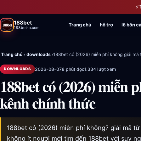
Bỏ qua đến nội dung chính
⚡ 
188bet
Trang chủ
hỗ trợ
lô bốn c
188bet-a.com
Trang chủ
›
downloads
›
188bet có (2026) miễn phí không giải mã 
2026-08-07
8 phút đọc
1.334 lượt xem
DOWNLOADS
188bet có (2026) miễn p
kênh chính thức
188bet có (2026) miễn phí không? giải mã từ
không ít người mới tìm đến 188bet với suy ng