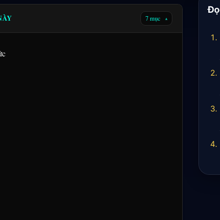
Đọ
 NÀY
7 mục
▾
ức