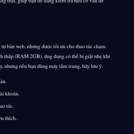
rạng thái, giúp bạn dễ dàng kiểm tra nếu có vấn đề
 tự bản web, nhưng được tối ưu cho thao tác chạm.
nh thấp (RAM 2GB), ứng dụng có thể bị giật nhẹ khi
ập, nhưng nếu bạn dùng máy tầm trung, hãy lưu ý.
oản.
tài khoản.
ao tác.
u thích.