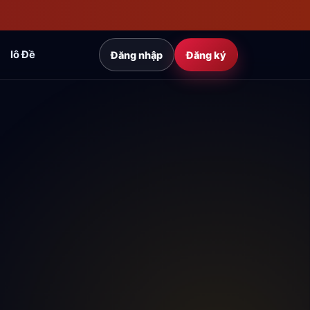
lô Đề
Đăng nhập
Đăng ký