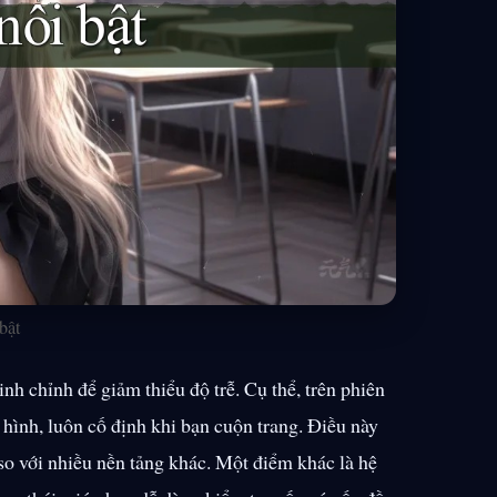
bật
inh chỉnh để giảm thiểu độ trễ. Cụ thể, trên phiên
 hình, luôn cố định khi bạn cuộn trang. Điều này
so với nhiều nền tảng khác. Một điểm khác là hệ