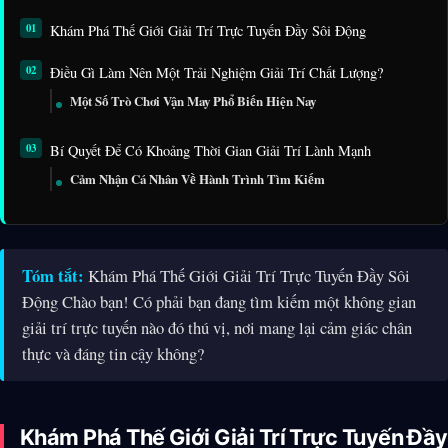
Khám Phá Thế Giới Giải Trí Trực Tuyến Đầy Sôi Động
Điều Gì Làm Nên Một Trải Nghiệm Giải Trí Chất Lượng?
Một Số Trò Chơi Vận May Phổ Biến Hiện Nay
Bí Quyết Để Có Khoảng Thời Gian Giải Trí Lành Mạnh
Cảm Nhận Cá Nhân Về Hành Trình Tìm Kiếm
Tóm tắt:
Khám Phá Thế Giới Giải Trí Trực Tuyến Đầy Sôi
Động Chào bạn! Có phải bạn đang tìm kiếm một không gian
giải trí trực tuyến nào đó thú vị, nơi mang lại cảm giác chân
thực và đáng tin cậy không?
Khám Phá Thế Giới Giải Trí Trực Tuyến Đầy