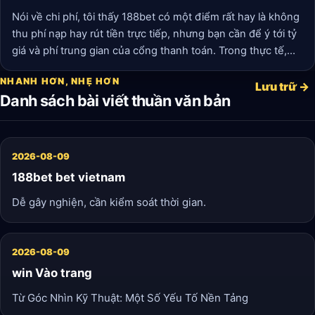
Nói về chi phí, tôi thấy 188bet có một điểm rất hay là không
thu phí nạp hay rút tiền trực tiếp, nhưng bạn cần để ý tới tỷ
giá và phí trung gian của cổng thanh toán. Trong thực tế,
hằng ngày tôi thấy nhiều người mới cứ nghĩ “nạp 500k là
NHANH HƠN, NHẸ HƠN
mất đúng 500k”, nhưng không, tùy vào phương thức mà có
Lưu trữ →
Danh sách bài viết thuần văn bản
thể lệch đi vài nghìn. Cái này nhỏ nhưng tích tiểu thành đại.
2026-08-09
188bet bet vietnam
Dễ gây nghiện, cần kiểm soát thời gian.
2026-08-09
win Vào trang
Từ Góc Nhìn Kỹ Thuật: Một Số Yếu Tố Nền Tảng