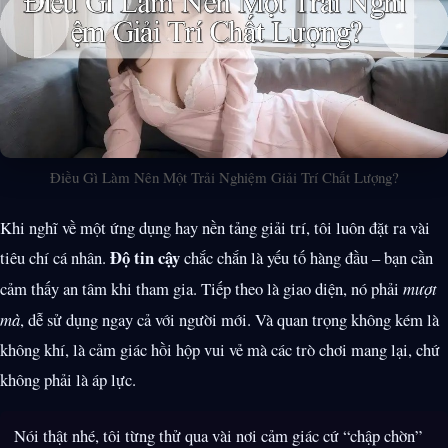
Điều Gì Làm Nên Một Trải Nghiệm Giải Trí Chất Lượng?
Khi nghĩ về một ứng dụng hay nền tảng giải trí, tôi luôn đặt ra vài
Độ tin cậy
tiêu chí cá nhân.
chắc chắn là yếu tố hàng đầu – bạn cần
cảm thấy an tâm khi tham gia. Tiếp theo là giao diện, nó phải
mượt
mà
, dễ sử dụng ngay cả với người mới. Và quan trọng không kém là
không khí, là cảm giác hồi hộp vui vẻ mà các trò chơi mang lại, chứ
không phải là áp lực.
Nói thật nhé, tôi từng thử qua vài nơi cảm giác cứ “chập chờn”