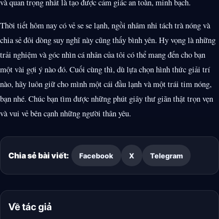
và quan trọng nhất là tạo được cảm giác an toàn, minh bạch.
Thời tiết hôm nay có vẻ se se lạnh, ngồi nhâm nhi tách trà nóng và
chia sẻ đôi dòng suy nghĩ này cũng thấy bình yên. Hy vọng là những
trải nghiệm và góc nhìn cá nhân của tôi có thể mang đến cho bạn
một vài gợi ý nào đó. Cuối cùng thì, dù lựa chọn hình thức giải trí
nào, hãy luôn giữ cho mình một cái đầu lạnh và một trái tim nóng,
bạn nhé. Chúc bạn tìm được những phút giây thư giãn thật trọn vẹn
và vui vẻ bên cạnh những người thân yêu.
Chia sẻ bài viết:
Facebook
X
Telegram
Về tác giả