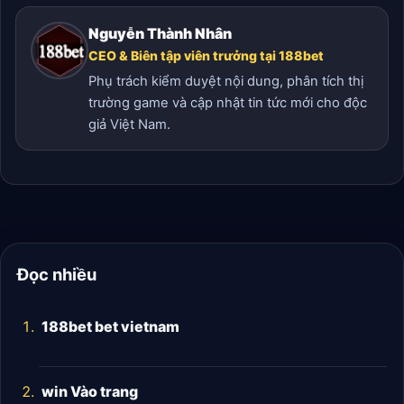
Nguyễn Thành Nhân
CEO & Biên tập viên trưởng tại 188bet
Phụ trách kiểm duyệt nội dung, phân tích thị
trường game và cập nhật tin tức mới cho độc
giả Việt Nam.
Đọc nhiều
188bet bet vietnam
win Vào trang