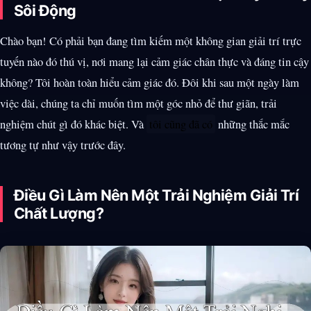
Sôi Động
Chào bạn! Có phải bạn đang tìm kiếm một không gian giải trí trực
tuyến nào đó thú vị, nơi mang lại cảm giác chân thực và đáng tin cậy
không? Tôi hoàn toàn hiểu cảm giác đó. Đôi khi sau một ngày làm
việc dài, chúng ta chỉ muốn tìm một góc nhỏ để thư giãn, trải
nghiệm chút gì đó khác biệt. Và
tôi cũng đã có
những thắc mắc
tương tự như vậy trước đây.
Điều Gì Làm Nên Một Trải Nghiệm Giải Trí
Chất Lượng?