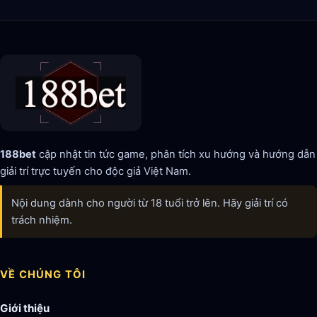
188bet
cập nhật tin tức game, phân tích xu hướng và hướng dẫn
giải trí trực tuyến cho độc giả Việt Nam.
Nội dung dành cho người từ 18 tuổi trở lên. Hãy giải trí có
trách nhiệm.
VỀ CHÚNG TÔI
Giới thiệu