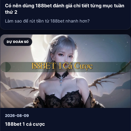
Có nên dùng 188bet đánh giá chi tiết từng mục tuần
thứ 2
Làm sao để rút tiền từ 188bet nhanh hơn?
DỰ ĐOÁN SỐ
2026-08-09
188bet 1 cá cược