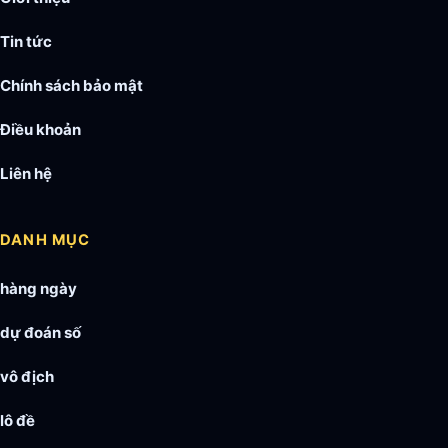
Tin tức
Chính sách bảo mật
Điều khoản
Liên hệ
DANH MỤC
hàng ngày
dự đoán số
vô địch
lô đề