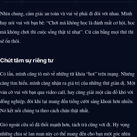
Nhìn chung, cảm giác an toàn và vui vẻ phải đi đôi với nhau. Mình
hay nói vui với bạn bè: “Chơi mà không học là đánh mất cơ hội, học
mà không chơi thì cuộc sống thật tẻ nhạt”. Cứ cân bằng mọi thứ thì
sẽ ổn thôi.
Chút tâm sự riêng tư
Có lần, mình cũng tò mò về những từ khóa “hot” trên mạng. Nhưng
càng tìm hiểu, mình càng nhận ra giá trị của những thứ giản dị. Một
ván cờ vui với bạn qua video call, hay cùng giải một câu đố khó với
đồng nghiệp, đôi khi lại mang đến tiếng cười sảng khoái hơn nhiều.
Nó kết nối chúng ta theo cách chân thật nhất.
Gió ngoài cửa sổ đã thổi mạnh hơn, tách trà cũng vơi đi. Hy vọng
những chia sẻ lan man này có thể mang đến cho bạn một góc nhìn