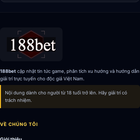
188bet
cập nhật tin tức game, phân tích xu hướng và hướng dẫn
giải trí trực tuyến cho độc giả Việt Nam.
Nội dung dành cho người từ 18 tuổi trở lên. Hãy giải trí có
trách nhiệm.
VỀ CHÚNG TÔI
Giới thiệu