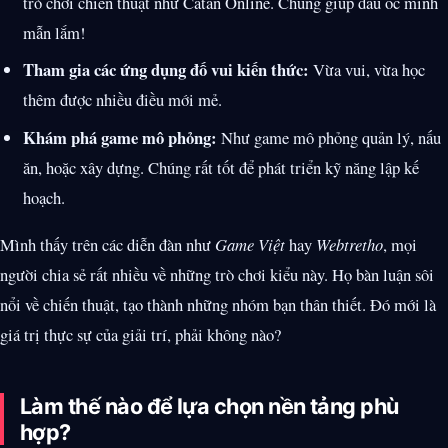
trò chơi chiến thuật như Catan Online. Chúng giúp đầu óc minh
mẫn lắm!
Tham gia các ứng dụng đố vui kiến thức:
Vừa vui, vừa học
thêm được nhiều điều mới mẻ.
Khám phá game mô phỏng:
Như game mô phỏng quản lý, nấu
ăn, hoặc xây dựng. Chúng rất tốt để phát triển kỹ năng lập kế
hoạch.
Mình thấy trên các diễn đàn như
Game Việt
hay
Webtretho
, mọi
người chia sẻ rất nhiều về những trò chơi kiểu này. Họ bàn luận sôi
nổi về chiến thuật, tạo thành những nhóm bạn thân thiết. Đó mới là
giá trị thực sự của giải trí, phải không nào?
Làm thế nào để lựa chọn nền tảng phù
hợp?