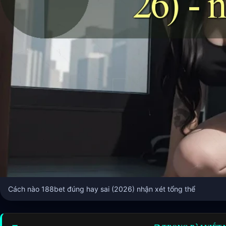
Cách nào 188bet đúng hay sai (2026) nhận xét tổng thể