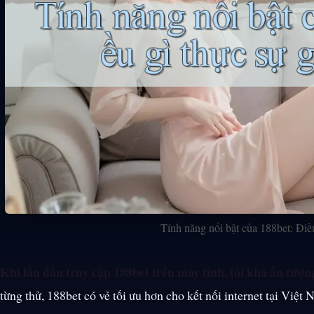
Tính năng nổi bật của 188bet: Điề
Khi lần đầu truy cập 188bet trên máy tính, tôi khá ấn tượng 
từng thử, 188bet có vẻ tối ưu hơn cho kết nối internet tại Việt 