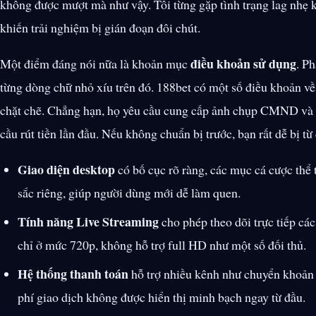
không được mượt mà như vậy. Tôi từng gặp tình trạng lag nhẹ kh
khiến trải nghiệm bị gián đoạn đôi chút.
điều khoản sử dụng
Một điểm đáng nói nữa là khoản mục
. Ph
từng dòng chữ nhỏ xíu trên đó. 188bet có một số điều khoản về 
chặt chẽ. Chẳng hạn, họ yêu cầu cung cấp ảnh chụp CMND và h
cầu rút tiền lần đầu. Nếu không chuẩn bị trước, bạn rất dễ bị từ
Giao diện desktop
có bố cục rõ ràng, các mục cá cược thể
sắc riêng, giúp người dùng mới dễ làm quen.
Tính năng Live Streaming
cho phép theo dõi trực tiếp các
chỉ ở mức 720p, không hỗ trợ full HD như một số đối thủ.
Hệ thống thanh toán
hỗ trợ nhiều kênh như chuyển khoản n
phí giao dịch không được hiển thị minh bạch ngay từ đầu.