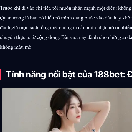
Trước khi đi vào chi tiết, tôi muốn nhấn mạnh một điều: không
Quan trọng là bạn có hiểu rõ mình đang bước vào đâu hay khôn
đánh giá một cách tổng thể, chúng ta cần nhìn nhận nó từ nhiều
chuyện thực tế từ cộng đồng. Bài viết này dành cho những ai đ
không màu mè.
Tính năng nổi bật của 188bet: Đ