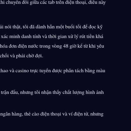
i chuyển đổi giữa các tab trên điện thoại, điều này
ải nói thật, tôi đã dành hẳn một buổi tối để đọc kỹ
xác minh danh tính và thời gian xử lý rút tiền khá
óa đơn điện nước trong vòng 48 giờ kể từ khi yêu
 chối và phải chờ đợi.
 thao và casino trực tuyến được phân tách bằng màu
 trận đấu, nhưng tôi nhận thấy chất lượng hình ảnh
gân hàng, thẻ cào điện thoại và ví điện tử, nhưng