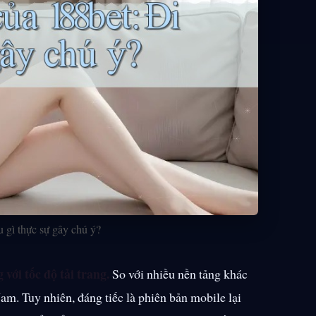
u gì thực sự gây chú ý?
với tốc độ tải trang.
So với nhiều nền tảng khác
Nam. Tuy nhiên, đáng tiếc là phiên bản mobile lại