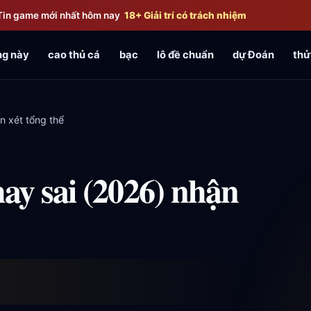
Tin game mới nhất hôm nay
18+ Giải trí có trách nhiệm
ng này
cao thủ cá
bạc
lô đề chuẩn
dự Đoán
thử
n xét tổng thể
ay sai (2026) nhận