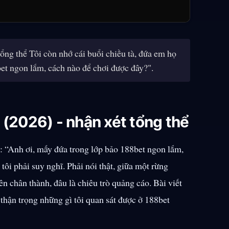
ổng thể Tôi còn nhớ cái buổi chiều tà, đứa em họ
et ngon lắm, cách nào để chơi được đây?".
(2026) - nhận xét tổng thể
i: “Anh ơi, mấy đứa trong lớp bảo 188bet ngon lắm,
ôi phải suy nghĩ. Phải nói thật, giữa một rừng
ên chân thành, đâu là chiêu trò quảng cáo. Bài viết
thận trọng những gì tôi quan sát được ở 188bet