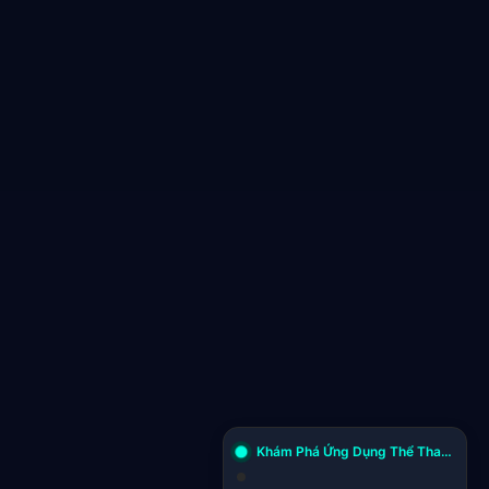
Khám Phá Ứng Dụng Thể Thao 188Bet: Trải Nghiệm Giải Trí Cực Đỉnh