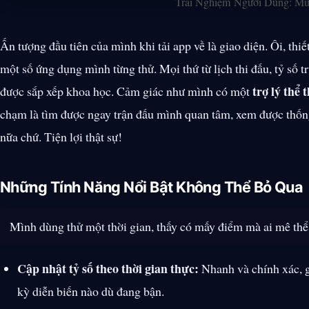
Trải Nghiệm Người Dùng: Mư
Ấn tượng đầu tiên của mình khi tải app về là giao diện. Ôi, thi
một số ứng dụng mình từng thử. Mọi thứ từ lịch thi đấu, tỷ số tr
trợ lý thể
được sắp xếp khoa học. Cảm giác như mình có một
chạm là tìm được ngay trận đấu mình quan tâm, xem được thống k
nữa chứ. Tiện lợi thật sự!
Những Tính Năng Nổi Bật Không Thể Bỏ Qua
Mình dùng thử một thời gian, thấy có mấy điểm mà ai mê thể 
Cập nhật tỷ số theo thời gian thực:
Nhanh và chính xác, g
kỳ diễn biến nào dù đang bận.