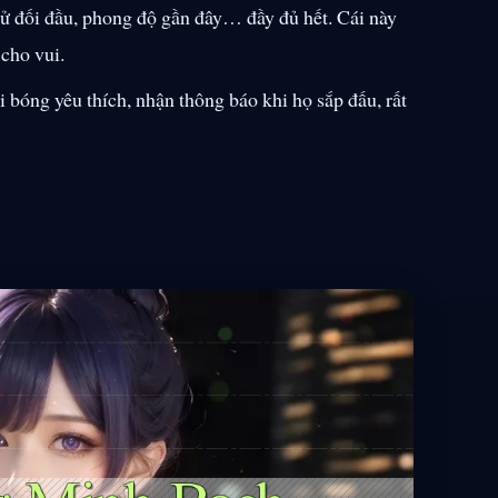
sử đối đầu, phong độ gần đây… đầy đủ hết. Cái này
 cho vui.
 bóng yêu thích, nhận thông báo khi họ sắp đấu, rất