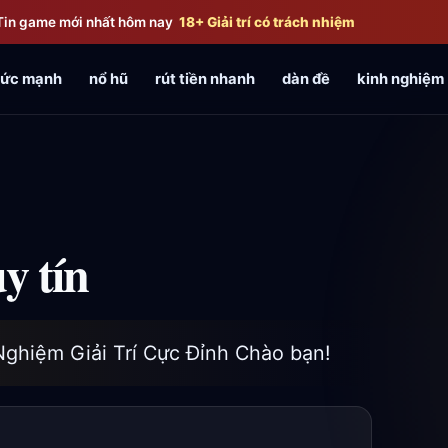
Tin game mới nhất hôm nay
18+ Giải trí có trách nhiệm
sức mạnh
nổ hũ
rút tiền nhanh
dàn đề
kinh nghiệm
y tín
ghiệm Giải Trí Cực Đỉnh Chào bạn!