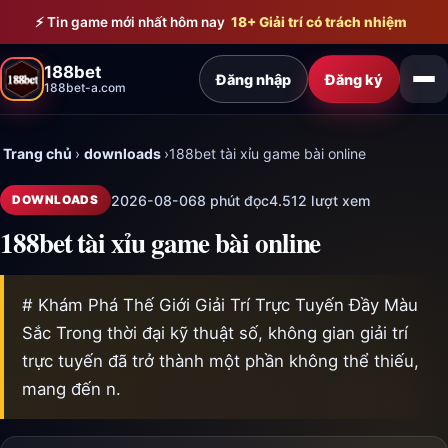
Bỏ qua đến nội dung chính
⚡ Tin game mới nhất hôm nay
18+ Giải trí có trách nhiệm
188bet
Đăng nhập
Đăng ký
188bet-a.com
Trang chủ
›
downloads
›
188bet tài xỉu game bài online
2026-08-06
8 phút đọc
4.512 lượt xem
DOWNLOADS
188bet tài xỉu game bài online
# Khám Phá Thế Giới Giải Trí Trực Tuyến Đầy Màu
Sắc Trong thời đại kỹ thuật số, không gian giải trí
trực tuyến đã trở thành một phần không thể thiếu,
mang đến n.