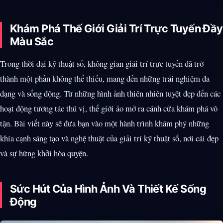
Khám Phá Thế Giới Giải Trí Trực Tuyến Đầy
Màu Sắc
Trong thời đại kỹ thuật số, không gian giải trí trực tuyến đã trở
thành một phần không thể thiếu, mang đến những trải nghiệm đa
dạng và sống động. Từ những hình ảnh thiên nhiên tuyệt đẹp đến các
hoạt động tương tác thú vị, thế giới ảo mở ra cánh cửa khám phá vô
tận. Bài viết này sẽ đưa bạn vào một hành trình khám phý những
khía cạnh sáng tạo và nghệ thuật của giải trí kỹ thuật số, nơi cái đẹp
và sự hứng khởi hòa quyện.
Sức Hút Của Hình Ảnh Và Thiết Kế Sống
Động