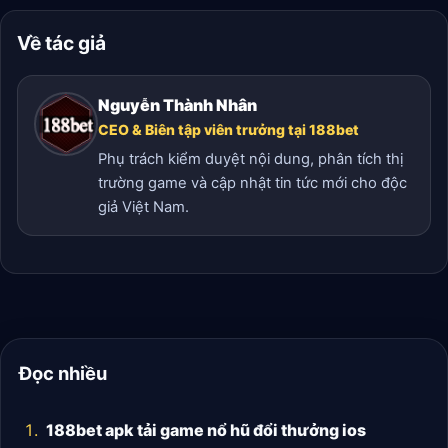
Về tác giả
Nguyễn Thành Nhân
CEO & Biên tập viên trưởng tại 188bet
Phụ trách kiểm duyệt nội dung, phân tích thị
trường game và cập nhật tin tức mới cho độc
giả Việt Nam.
Đọc nhiều
188bet apk tải game nổ hũ đổi thưởng ios