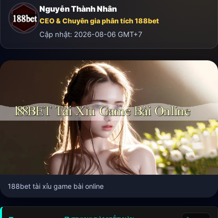
Nguyễn Thành Nhân
CEO & Chuyên gia phân tích 188bet
Cập nhật:
2026-08-06
GMT+7
188bet tài xỉu game bài online