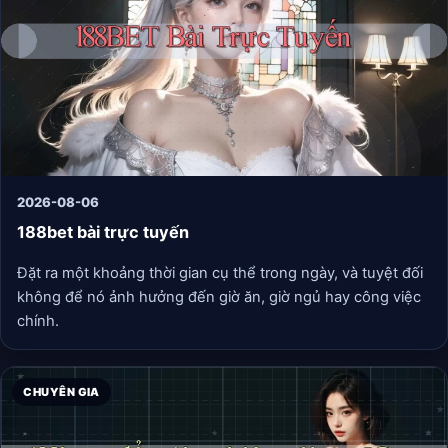
2026-08-06
188bet bài trực tuyến
Đặt ra một khoảng thời gian cụ thể trong ngày, và tuyệt đối
không để nó ảnh hưởng đến giờ ăn, giờ ngủ hay công việc
chính.
CHUYÊN GIA