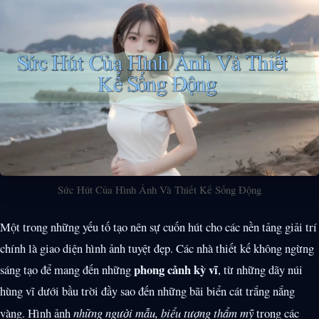
Sức Hút Của Hình Ảnh Và Thiết Kế Sống Động
Một trong những yếu tố tạo nên sự cuốn hút cho các nền tảng giải trí
chính là giao diện hình ảnh tuyệt đẹp. Các nhà thiết kế không ngừng
phong cảnh kỳ vĩ
sáng tạo để mang đến những
, từ những dãy núi
hùng vĩ dưới bầu trời đầy sao đến những bãi biển cát trắng nắng
vàng. Hình ảnh
những người mẫu, biểu tượng thẩm mỹ
trong các