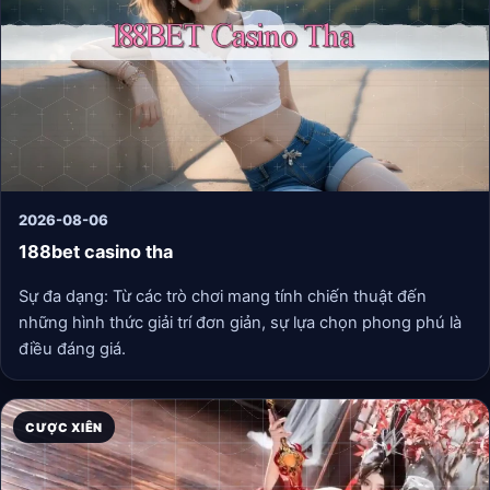
2026-08-06
188bet casino tha
Sự đa dạng: Từ các trò chơi mang tính chiến thuật đến
những hình thức giải trí đơn giản, sự lựa chọn phong phú là
điều đáng giá.
CƯỢC XIÊN