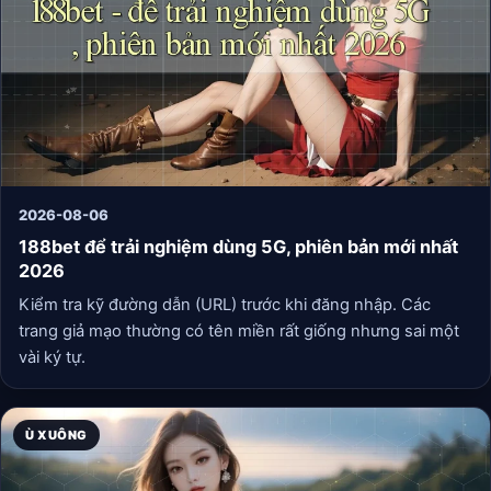
2026-08-06
188bet để trải nghiệm dùng 5G, phiên bản mới nhất
2026
Kiểm tra kỹ đường dẫn (URL) trước khi đăng nhập. Các
trang giả mạo thường có tên miền rất giống nhưng sai một
vài ký tự.
Ù XUÔNG