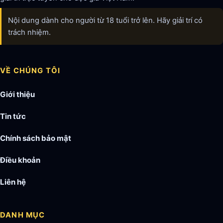
Nội dung dành cho người từ 18 tuổi trở lên. Hãy giải trí có
trách nhiệm.
VỀ CHÚNG TÔI
Giới thiệu
Tin tức
Chính sách bảo mật
Điều khoản
Liên hệ
DANH MỤC