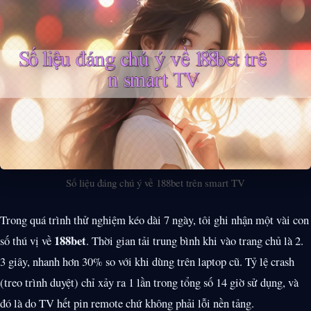
Số liệu đáng chú ý về 188bet trên smart TV
Trong quá trình thử nghiệm kéo dài 7 ngày, tôi ghi nhận một vài con
188bet
số thú vị về
. Thời gian tải trung bình khi vào trang chủ là 2.
3 giây, nhanh hơn 30% so với khi dùng trên laptop cũ. Tỷ lệ crash
(treo trình duyệt) chỉ xảy ra 1 lần trong tổng số 14 giờ sử dụng, và
đó là do TV hết pin remote chứ không phải lỗi nền tảng.