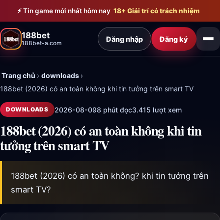
Bỏ qua đến nội dung chính
⚡ Tin game mới nhất hôm nay
18+ Giải trí có trách nhiệm
188bet
Đăng nhập
Đăng ký
188bet-a.com
Trang chủ
›
downloads
›
188bet (2026) có an toàn không khi tin tưởng trên smart TV
2026-08-09
8 phút đọc
3.415 lượt xem
DOWNLOADS
188bet (2026) có an toàn không khi tin
tưởng trên smart TV
188bet (2026) có an toàn không? khi tin tưởng trên
smart TV?