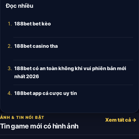
Đọc nhiều
188bet bet kèo
188bet casino tha
188bet có an toàn không khi vui phiên bản mới
nhất 2026
188bet app cá cược uy tín
ẢNH & TIN NỔI BẬT
Xem tất cả →
Tin game mới có hình ảnh