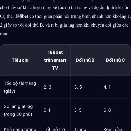
cho thấy sự khác biệt rõ rệt về tốc độ tải trang và độ ổn định kết nối.
188bet
Cụ thể,
có thời gian phản hồi trung bình nhanh hơn khoảng 1.
2 giây so với đối thủ B, và ít bị giật lag hơn khi chuyển đổi giữa các
mục.
188bet
Tiêu chí
trên smart
Đối thủ B
Đối thủ C
TV
Tốc độ tải trang
2. 3
3. 5
4. 1
(giây)
Số lần giật lag
0-1
3-5
6-8
trong 30 phút
Khả năng tương
Tốt, hỗ trợ
Trung
Kém, cần