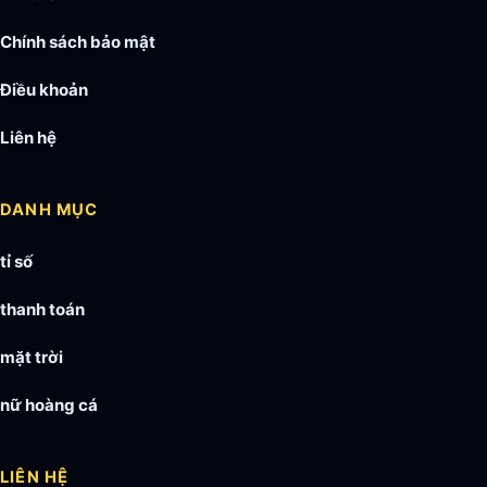
Chính sách bảo mật
Điều khoản
Liên hệ
DANH MỤC
tỉ số
thanh toán
mặt trời
nữ hoàng cá
LIÊN HỆ