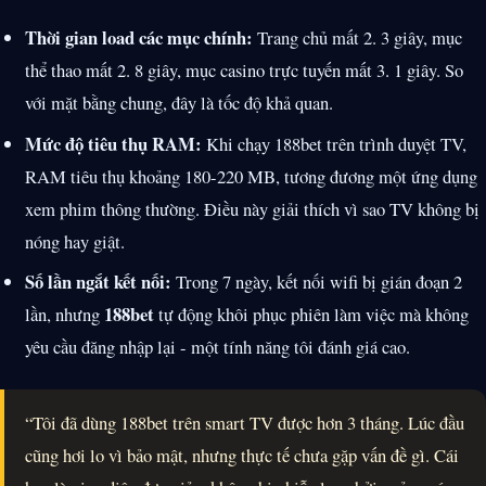
Thời gian load các mục chính:
Trang chủ mất 2. 3 giây, mục
thể thao mất 2. 8 giây, mục casino trực tuyến mất 3. 1 giây. So
với mặt bằng chung, đây là tốc độ khả quan.
Mức độ tiêu thụ RAM:
Khi chạy 188bet trên trình duyệt TV,
RAM tiêu thụ khoảng 180-220 MB, tương đương một ứng dụng
xem phim thông thường. Điều này giải thích vì sao TV không bị
nóng hay giật.
Số lần ngắt kết nối:
Trong 7 ngày, kết nối wifi bị gián đoạn 2
188bet
lần, nhưng
tự động khôi phục phiên làm việc mà không
yêu cầu đăng nhập lại - một tính năng tôi đánh giá cao.
“Tôi đã dùng 188bet trên smart TV được hơn 3 tháng. Lúc đầu
cũng hơi lo vì bảo mật, nhưng thực tế chưa gặp vấn đề gì. Cái