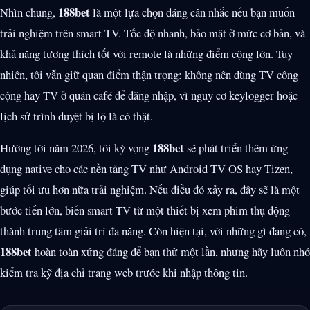
188bet
Nhìn chung,
là một lựa chọn đáng cân nhắc nếu bạn muốn
trải nghiệm trên smart TV. Tốc độ nhanh, bảo mật ở mức cơ bản, và
khả năng tương thích tốt với remote là những điểm cộng lớn. Tuy
nhiên, tôi vẫn giữ quan điểm thận trọng: không nên dùng TV công
cộng hay TV ở quán café để đăng nhập, vì nguy cơ keylogger hoặc
lịch sử trình duyệt bị lộ là có thật.
188bet
Hướng tới năm 2026, tôi kỳ vọng
sẽ phát triển thêm ứng
dụng native cho các nền tảng TV như Android TV OS hay Tizen,
giúp tối ưu hơn nữa trải nghiệm. Nếu điều đó xảy ra, đây sẽ là một
bước tiến lớn, biến smart TV từ một thiết bị xem phim thụ động
thành trung tâm giải trí đa năng. Còn hiện tại, với những gì đang có,
188bet
hoàn toàn xứng đáng để bạn thử một lần, nhưng hãy luôn nhớ
kiểm tra kỹ địa chỉ trang web trước khi nhập thông tin.