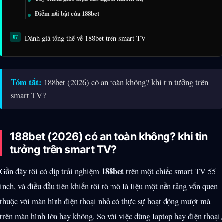
Điểm nổi bật của 188bet
Đánh giá tổng thể về 188bet trên smart TV
Tóm tắt:
188bet (2026) có an toàn không? khi tin tưởng trên
smart TV?
188bet (2026) có an toàn không? khi tin
tưởng trên smart TV?
188bet
Gần đây tôi có dịp trải nghiệm
trên một chiếc smart TV 55
inch, và điều đầu tiên khiến tôi tò mò là liệu một nền tảng vốn quen
thuộc với màn hình điện thoại nhỏ có thực sự hoạt động mượt mà
trên màn hình lớn hay không. So với việc dùng laptop hay điện thoại,