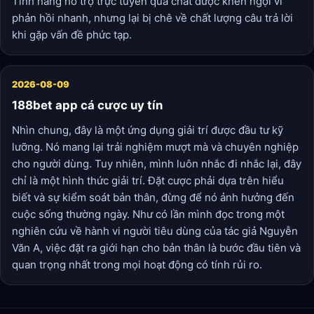
Tính năng hỗ trợ trực tuyến qua chat được khen ngợi vì
phản hồi nhanh, nhưng lại bị chê về chất lượng câu trả lời
khi gặp vấn đề phức tạp.
2026-08-09
188bet app cá cược uy tín
Nhìn chung, đây là một ứng dụng giải trí được đầu tư kỹ
lưỡng. Nó mang lại trải nghiệm mượt mà và chuyên nghiệp
cho người dùng. Tuy nhiên, mình luôn nhắc đi nhắc lại, đây
chỉ là một hình thức giải trí. Đặt cược phải dựa trên hiểu
biết và sự kiểm soát bản thân, đừng để nó ảnh hưởng đến
cuộc sống thường ngày. Như có lần mình đọc trong một
nghiên cứu về hành vi người tiêu dùng của tác giả Nguyễn
Văn A, việc đặt ra giới hạn cho bản thân là bước đầu tiên và
quan trọng nhất trong mọi hoạt động có tính rủi ro.