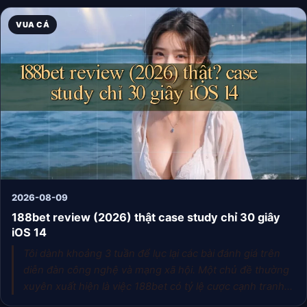
VUA CÁ
2026-08-09
188bet review (2026) thật case study chỉ 30 giây
iOS 14
Tôi dành khoảng 3 tuần để lục lại các bài đánh giá trên
diễn đàn công nghệ và mạng xã hội. Một chủ đề thường
xuyên xuất hiện là việc 188bet có tỷ lệ cược cạnh tranh
hơn so với nhiều đối thủ. Cụ thể, mức chênh lệch biên lợi