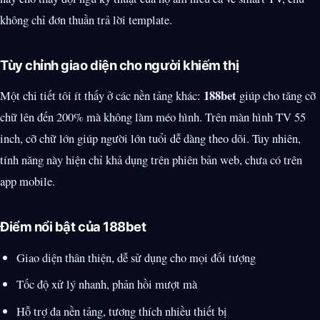
không chỉ đơn thuần trả lời template.
Tùy chỉnh giao diện cho người khiếm thị
188bet
Một chi tiết tôi ít thấy ở các nền tảng khác:
giúp cho tăng cỡ
chữ lên đến 200% mà không làm méo hình. Trên màn hình TV 55
inch, cỡ chữ lớn giúp người lớn tuổi dễ dàng theo dõi. Tuy nhiên,
tính năng này hiện chỉ khả dụng trên phiên bản web, chưa có trên
app mobile.
Điểm nổi bật của 188bet
Giao diện thân thiện, dễ sử dụng cho mọi đối tượng
Tốc độ xử lý nhanh, phản hồi mượt mà
Hỗ trợ đa nền tảng, tương thích nhiều thiết bị