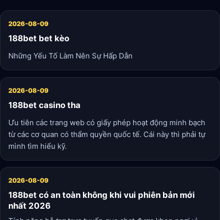
2026-08-09
188bet bet kèo
Những Yếu Tố Làm Nên Sự Hấp Dẫn
2026-08-09
188bet casino tha
Ưu tiên các trang web có giấy phép hoạt động minh bạch
từ các cơ quan có thẩm quyền quốc tế. Cái này thì phải tự
mình tìm hiểu kỹ.
2026-08-09
188bet có an toàn không khi vui phiên bản mới
nhất 2026