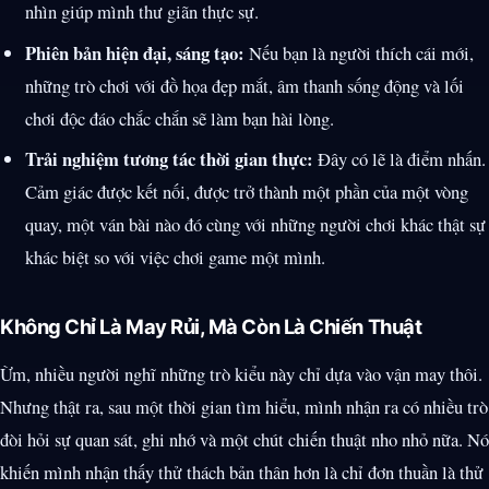
nhìn giúp mình thư giãn thực sự.
Phiên bản hiện đại, sáng tạo:
Nếu bạn là người thích cái mới,
những trò chơi với đồ họa đẹp mắt, âm thanh sống động và lối
chơi độc đáo chắc chắn sẽ làm bạn hài lòng.
Trải nghiệm tương tác thời gian thực:
Đây có lẽ là điểm nhấn.
Cảm giác được kết nối, được trở thành một phần của một vòng
quay, một ván bài nào đó cùng với những người chơi khác thật sự
khác biệt so với việc chơi game một mình.
Không Chỉ Là May Rủi, Mà Còn Là Chiến Thuật
Ừm, nhiều người nghĩ những trò kiểu này chỉ dựa vào vận may thôi.
Nhưng thật ra, sau một thời gian tìm hiểu, mình nhận ra có nhiều trò
đòi hỏi sự quan sát, ghi nhớ và một chút chiến thuật nho nhỏ nữa. Nó
khiến mình nhận thấy thử thách bản thân hơn là chỉ đơn thuần là thử