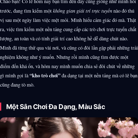
Chào bạn! Có lẽ hôm nay bạn tìm đến đây cũng giống như mình hồi
trước, đang tìm kiếm một
không gian giải trí trực tuyến
nào đó thú
vị sau một ngày làm việc mệt mỏi. Mình hiểu cảm giác đó mà. Thật
ra, việc tìm kiếm một nền tảng cung cấp các trò chơi trực tuyến chất
lượng, an toàn và có tính giải trí cao không hề dễ dàng chút nào.
Mình đã từng thử qua vài nơi, và cũng có đôi lần gặp phải những trải
nghiệm không như ý muốn. Nhưng rồi mình cũng tìm được một
điểm đến khá ổn, và hôm nay mình muốn chia sẻ đôi chút về những
“kho trò chơi”
gì mình gọi là
đa dạng tại một nền tảng mà có lẽ bạn
cũng đang tò mò.
Một Sân Chơi Đa Dạng, Màu Sắc