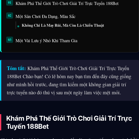
Khám Phá Thế Giới Trò Chơi Giải Trí Trực Tuyến 188Bet
Một Sân Chơi Đa Dạng, Màu Sắc
Không Chỉ Là May Rủi, Mà Còn Là Chiến Thuật
Một Vài Lưu ý Nhỏ Khi Tham Gia
Tóm tắt:
Khám Phá Thế Giới Trò Chơi Giải Trí Trực Tuyến
188Bet Chào bạn! Có lẽ hôm nay bạn tìm đến đây cũng giống
như mình hồi trước, đang tìm kiếm một không gian giải trí
trực tuyến nào đó thú vị sau một ngày làm việc mệt mỏi.
Khám Phá Thế Giới Trò Chơi Giải Trí Trực
Tuyến 188Bet