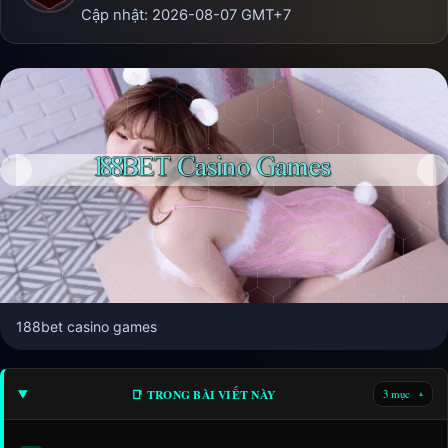
Cập nhật:
2026-08-07
GMT+7
188bet casino games
📑 TRONG BÀI VIẾT NÀY
3 mục
▾