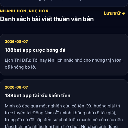
NHANH HƠN, NHẸ HƠN
Lưu trữ →
Danh sách bài viết thuần văn bản
2026-08-07
188bet app cược bóng đá
Lịch Thi Đấu: Tôi hay lên lịch nhắc nhở cho những trận lớn,
để không bỏ lỡ.
2026-08-07
188bet app tài xỉu kiếm tiền
Mình có đọc qua một nghiên cứu có tên “Xu hướng giải trí
trực tuyến tại Đông Nam Á” (mình không nhớ rõ tác giả),
trong đó có đề cập đến sự phát triển mạnh mẽ của các nền
tảng tích hợp nhiều loại hình trò chơi. Nó phản ánh đúng