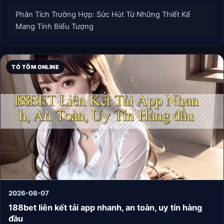
Phân Tích Trường Hợp: Sức Hút Từ Những Thiết Kế
Mang Tính Biểu Tượng
TỔ TÔM ONLINE
2026-08-07
188bet liên kết tải app nhanh, an toàn, uy tín hàng
đầu