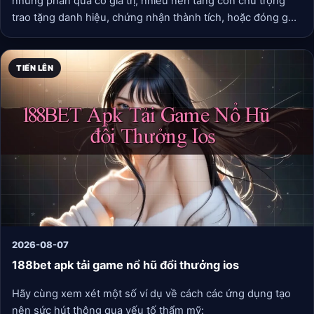
những phần quà có giá trị, nhiều nền tảng còn chú trọng
trao tặng danh hiệu, chứng nhận thành tích, hoặc đóng góp
vào các hoạt động cộng đồng nhân danh người chiến
thắng, mang lại ý nghĩa nhân văn sâu sắc.
TIẾN LÊN
2026-08-07
188bet apk tải game nổ hũ đổi thưởng ios
Hãy cùng xem xét một số ví dụ về cách các ứng dụng tạo
nên sức hút thông qua yếu tố thẩm mỹ: