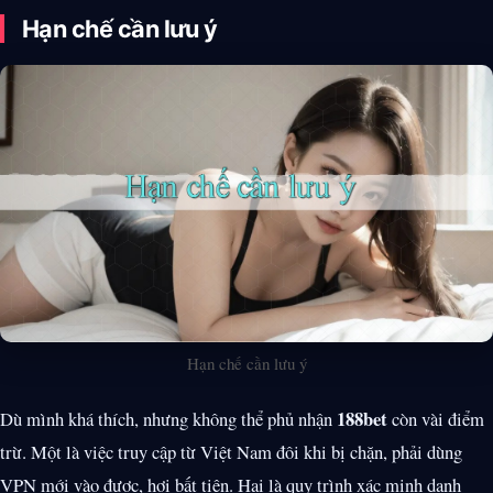
Hạn chế cần lưu ý
Hạn chế cần lưu ý
188bet
Dù mình khá thích, nhưng không thể phủ nhận
còn vài điểm
trừ. Một là việc truy cập từ Việt Nam đôi khi bị chặn, phải dùng
VPN mới vào được, hơi bất tiện. Hai là quy trình xác minh danh