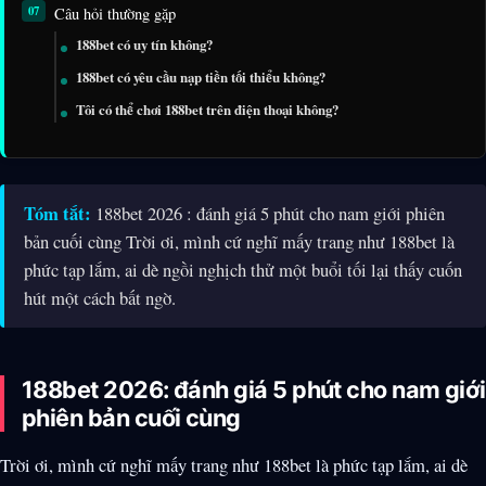
Câu hỏi thường gặp
188bet có uy tín không?
188bet có yêu cầu nạp tiền tối thiểu không?
Tôi có thể chơi 188bet trên điện thoại không?
Tóm tắt:
188bet 2026 : đánh giá 5 phút cho nam giới phiên
bản cuối cùng Trời ơi, mình cứ nghĩ mấy trang như 188bet là
phức tạp lắm, ai dè ngồi nghịch thử một buổi tối lại thấy cuốn
hút một cách bất ngờ.
188bet 2026: đánh giá 5 phút cho nam giới
phiên bản cuối cùng
Trời ơi, mình cứ nghĩ mấy trang như 188bet là phức tạp lắm, ai dè