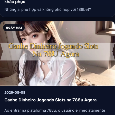
khắc phục
Những ai phù hợp và không phù hợp với 188bet?
NGÀY MAI
2026-08-08
Ganhe Dinheiro Jogando Slots na 788u Agora
Ao entrar na plataforma 788u, o usuário é imediatamente