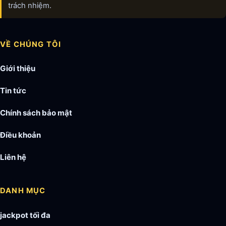
trách nhiệm.
VỀ CHÚNG TÔI
Giới thiệu
Tin tức
Chính sách bảo mật
Điều khoản
Liên hệ
DANH MỤC
jackpot tối đa