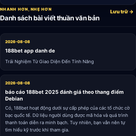
NHANH HƠN, NHẸ HƠN
Lưu trữ →
Danh sách bài viết thuần văn bản
2026-08-08
188bet app danh de
Trải Nghiệm Từ Giao Diện Đến Tính Năng
2026-08-08
báo cáo 188bet 2025 đánh giá theo thang điểm
Debian
Có, 188bet hoạt động dưới sự cấp phép của các tổ chức cờ
bạc quốc tế. Dữ liệu người dùng được mã hóa và quá trình
thanh toán diễn ra minh bạch. Tuy nhiên, bạn vẫn nên tự
tìm hiểu kỹ trước khi tham gia.