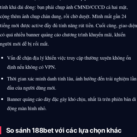
tính khá dài dòng: bạn phải chụp ảnh CMND/CCCD cả hai mặt,
cộng thêm ảnh chụp chân dung, rồi chờ duyệt. Mình mất gần 24
tiếng mới được active đầy đủ tính năng rút tiền. Cuối cùng, giao diện
có quá nhiều banner quảng cáo chương trình khuyến mãi, khiến
người mới dễ bị rối mắt.
Vấn đề chặn địa lý khiến việc truy cập thường xuyên không ổn
định nếu không có VPN.
Thời gian xác minh danh tính lâu, ảnh hưởng đến trải nghiệm lần
đầu của người dùng mới.
Banner quảng cáo dày đặc gây khó chịu, nhất là trên phiên bản di
động màn hình nhỏ.
So sánh 188bet với các lựa chọn khác