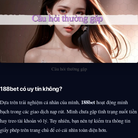
Câu hỏi thường gặp
188bet có uy tín không?
188bet
Dựa trên trải nghiệm cá nhân của mình,
hoạt động minh
bạch trong các giao dịch nạp rút. Mình chưa gặp tình trạng nuốt tiền
hay treo tài khoản vô lý. Tuy nhiên, bạn nên tự kiểm tra thông tin
giấy phép trên trang chủ để có cái nhìn toàn diện hơn.