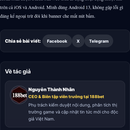
trên cả iOS và Android. Mình dùng Android 13, không gặp lỗi gì
đáng kể ngoại trừ đôi khi banner che mất nút bấm.
Chia sẻ bài viết:
Facebook
X
Telegram
Về tác giả
Nguyễn Thành Nhân
CEO & Biên tập viên trưởng tại 188bet
Phụ trách kiểm duyệt nội dung, phân tích thị
trường game và cập nhật tin tức mới cho độc
giả Việt Nam.