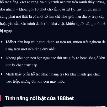
hỗ trợ tiếng Việt rõ ràng, và quy trình nạp rút tiền mình thấy tương
đối nhanh – khoảng 5-10 phút cho lần đầu xử lý. Tuy nhiên, mình
cũng phải nói thật là có một số hạn chế như giới hạn địa lý truy cập
hoặc yêu cầu xác minh danh tính khá chặt, khiến người dùng mới dễ
bị ngợp.
188bet
phù hợp với người thích sự tiện lợi, muốn trải nghiệm đa
dạng trên một nền tảng duy nhất.
Không phù hợp nếu bạn ngại các thủ tục giấy tờ hoặc sống ở khu
vực bị chặn truy cập.
Mình thấy phần hỗ trợ khách hàng trả lời khá nhanh qua chat
trực tiếp, nhưng đôi khi còn máy móc.
Tính năng nổi bật của 188bet