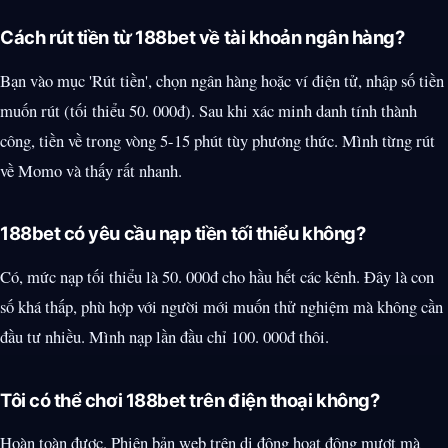
Cách rút tiền từ 188bet về tài khoản ngân hàng?
Bạn vào mục 'Rút tiền', chọn ngân hàng hoặc ví điện tử, nhập số tiền
muốn rút (tối thiểu 50. 000đ). Sau khi xác minh danh tính thành
công, tiền về trong vòng 5-15 phút tùy phương thức. Mình từng rút
về Momo và thấy rất nhanh.
188bet có yêu cầu nạp tiền tối thiểu không?
Có, mức nạp tối thiểu là 50. 000đ cho hầu hết các kênh. Đây là con
số khá thấp, phù hợp với người mới muốn thử nghiệm mà không cần
đầu tư nhiều. Mình nạp lần đầu chỉ 100. 000đ thôi.
Tôi có thể chơi 188bet trên điện thoại không?
Hoàn toàn được. Phiên bản web trên di động hoạt động mượt mà