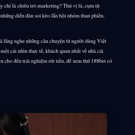
ay chỉ là chiêu trò marketing? Thú vị là, cụm từ
ả những diễn đàn soi kèo lẫn hội nhóm than phiền.
và lắng nghe những câu chuyện từ người dùng Việt
ột cái nhìn thực tế, khách quan nhất về nhà cái
ện cho đến trải nghiệm rút tiền, để xem thử 188bet có