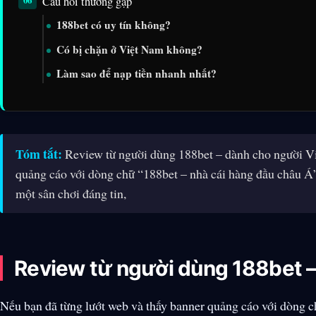
Câu hỏi thường gặp
188bet có uy tín không?
Có bị chặn ở Việt Nam không?
Làm sao để nạp tiền nhanh nhất?
Tóm tắt:
Review từ người dùng 188bet – dành cho người Vi
quảng cáo với dòng chữ “188bet – nhà cái hàng đầu châu Á”,
một sân chơi đáng tin,
Review từ người dùng 188bet –
Nếu bạn đã từng lướt web và thấy banner quảng cáo với dòng c