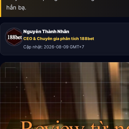
hẳn bạ.
Nguyễn Thành Nhân
CEO & Chuyên gia phân tích 188bet
Cập nhật:
2026-08-09
GMT+7