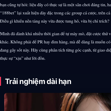
bạn cũng tự hỏi: liệu đây có thực sự là một sân chơi đáng tin, h
“188bet” lại xuất hiện dày đặc trong các group cá cược, trên c
Điều gì khiến nền tảng này vừa được tung hô, vừa bị chỉ trích?
Mình đã dành khá nhiều thời gian để tự mày mò, đặt cược thử 
khác. Không phải để PR hay dìm hàng, mà dễ dàng là muốn có m
đang gây sốt này. Hãy cùng phân tích từng góc cạnh, từ giao di
thực sự “xịn” như lời đồn.
Trải nghiệm dài hạn