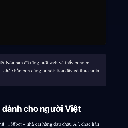
ệt Nếu bạn đã từng lướt web và thấy banner
 chắc hẳn bạn cũng tự hỏi: liệu đây có thực sự là
 dành cho người Việt
hữ “188bet – nhà cái hàng đầu châu Á”, chắc hẳn