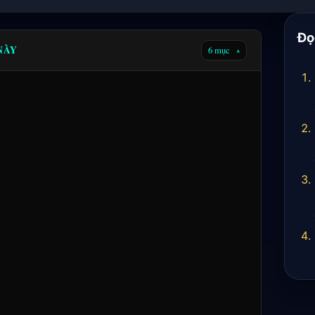
Đọ
 NÀY
6 mục
▾