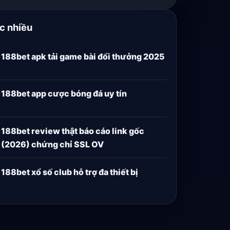
c nhiều
188bet apk tải game bài đổi thưởng 2025
188bet app cược bóng đá uy tín
188bet review thật báo cáo link gốc
(2026) chứng chỉ SSL OV
188bet xổ số club hỗ trợ đa thiết bị