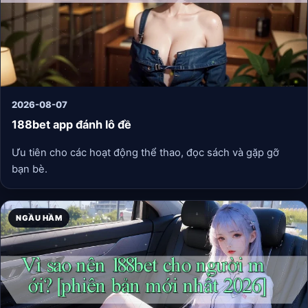
2026-08-07
188bet app đánh lô đề
Ưu tiên cho các hoạt động thể thao, đọc sách và gặp gỡ
bạn bè.
NGẦU HẦM