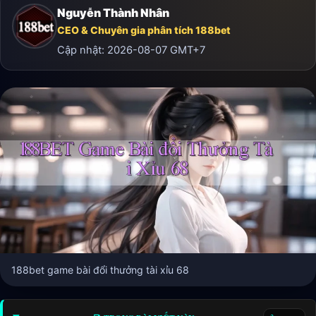
Nguyễn Thành Nhân
CEO & Chuyên gia phân tích 188bet
Cập nhật:
2026-08-07
GMT+7
188bet game bài đổi thưởng tài xỉu 68