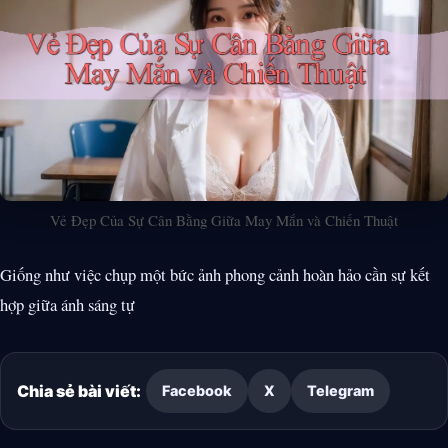
Vẻ Đẹp Của Sự Cân Bằng Giữa May Mắn và Chiến Thuật
Giống như việc chụp một bức ảnh phong cảnh hoàn hảo cần sự kết
hợp giữa ánh sáng tự
Chia sẻ bài viết:
Facebook
X
Telegram