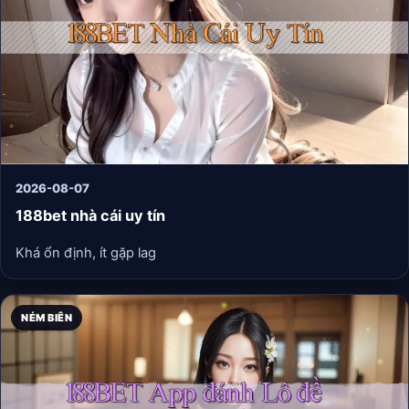
2026-08-07
188bet nhà cái uy tín
Khá ổn định, ít gặp lag
NÉM BIÊN