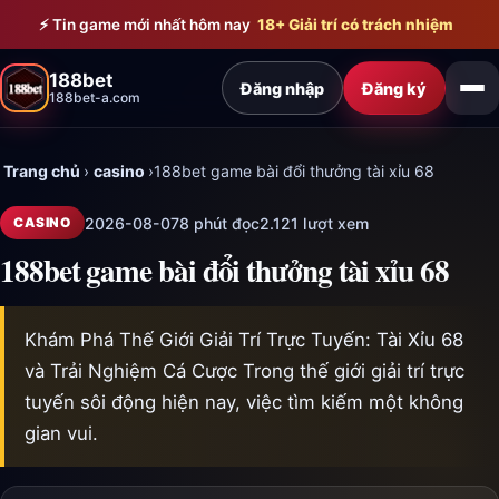
Bỏ qua đến nội dung chính
⚡ Tin game mới nhất hôm nay
18+ Giải trí có trách nhiệm
188bet
Đăng nhập
Đăng ký
188bet-a.com
Trang chủ
›
casino
›
188bet game bài đổi thưởng tài xỉu 68
2026-08-07
8 phút đọc
2.121 lượt xem
CASINO
188bet game bài đổi thưởng tài xỉu 68
Khám Phá Thế Giới Giải Trí Trực Tuyến: Tài Xỉu 68
và Trải Nghiệm Cá Cược Trong thế giới giải trí trực
tuyến sôi động hiện nay, việc tìm kiếm một không
gian vui.