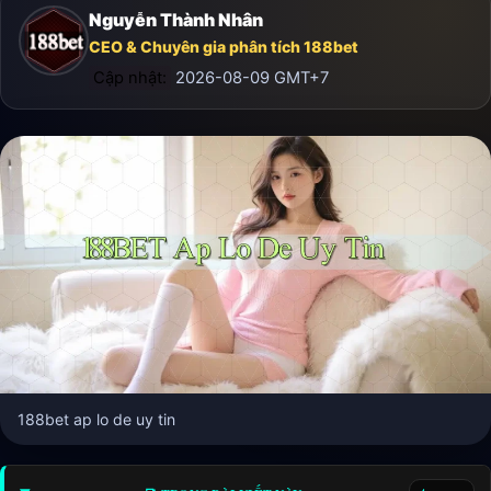
Nguyễn Thành Nhân
CEO & Chuyên gia phân tích 188bet
Cập nhật:
2026-08-09
GMT+7
188bet ap lo de uy tin