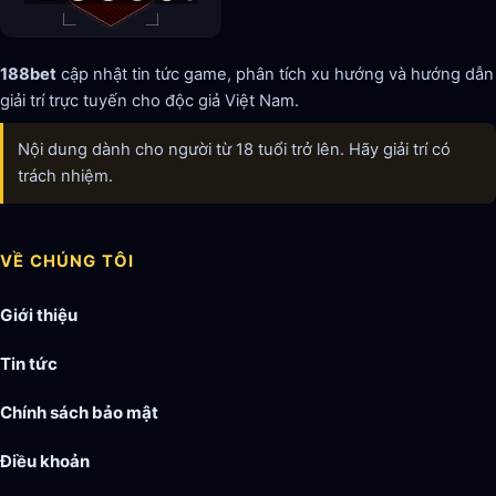
188bet
cập nhật tin tức game, phân tích xu hướng và hướng dẫn
giải trí trực tuyến cho độc giả Việt Nam.
Nội dung dành cho người từ 18 tuổi trở lên. Hãy giải trí có
trách nhiệm.
VỀ CHÚNG TÔI
Giới thiệu
Tin tức
Chính sách bảo mật
Điều khoản