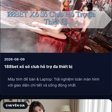
2026-08-09
188bet xổ số club hỗ trợ đa thiết bị
Máy tính để bàn & Laptop: Trải nghiệm toàn màn hình
với giao diện chi tiết và sống động nhất.
CHUYÊN GIA