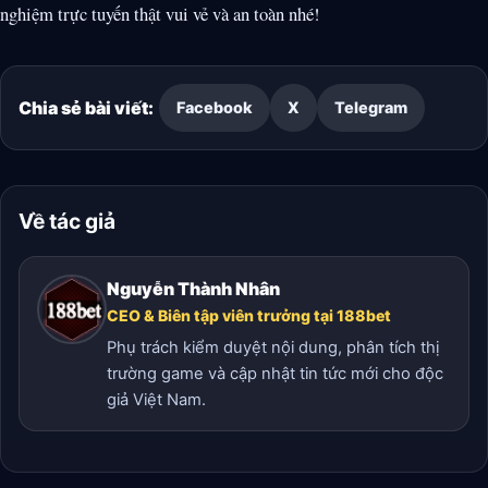
nghiệm trực tuyến thật vui vẻ và an toàn nhé!
Chia sẻ bài viết:
Facebook
X
Telegram
Về tác giả
Nguyễn Thành Nhân
CEO & Biên tập viên trưởng tại 188bet
Phụ trách kiểm duyệt nội dung, phân tích thị
trường game và cập nhật tin tức mới cho độc
giả Việt Nam.