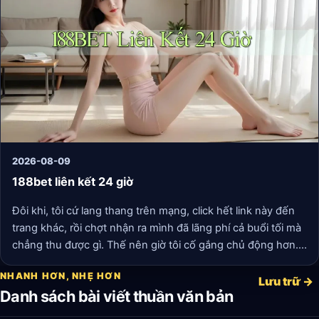
2026-08-09
188bet liên kết 24 giờ
Đôi khi, tôi cứ lang thang trên mạng, click hết link này đến
trang khác, rồi chợt nhận ra mình đã lãng phí cả buổi tối mà
chẳng thu được gì. Thế nên giờ tôi cố gắng chủ động hơn.
Tôi đánh dấu lại vài trang chủ thực sự hữu ích, có thông tin
NHANH HƠN, NHẸ HƠN
được biên tập kỹ lưỡng, và chỉ ghé thăm chúng khi cần tìm
Lưu trữ →
Danh sách bài viết thuần văn bản
một thông tin cụ thể hoặc muốn thư giãn theo cách lành
mạnh.